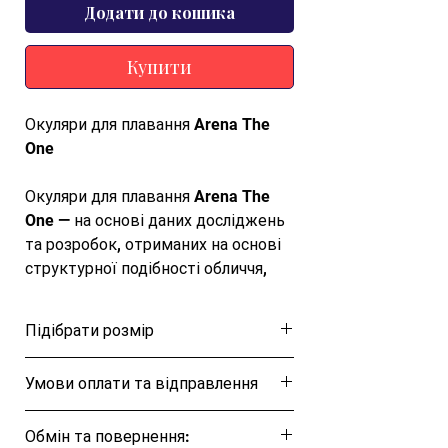
Додати до кошика
Купити
Окуляри для плавання Arena The
One
Окуляри для плавання Arena The
One — на основі даних досліджень
та розробок, отриманих на основі
структурної подібності обличчя,
One розроблено, щоб ідеально
підходити до будь-якого обличчя.
Підібрати розмір
Роздвоєний силіконовий ремінець
із бічними кліпсами. Лінзи
Розмірна таблиця
Умови оплати та відправлення
оброблені складом Anti-Fog, що
запобігає їх запотіванню під час
Ця позиція буде надіслана протягом 1-3
плавання.
Обмін та повернення:
днів