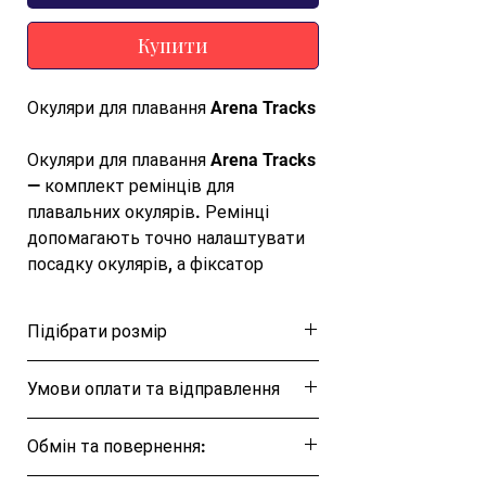
Купити
Окуляри для плавання Arena Tracks
Окуляри для плавання Arena Tracks
— комплект ремінців для
плавальних окулярів. Ремінці
допомагають точно налаштувати
посадку окулярів, а фіксатор
утримує їх на місці під час
тренувань
Підібрати розмір
Характеристики
Розмірна таблиця
Умови оплати та відправлення
Бренд:
Arena
Ця позиція буде надіслана протягом 1-3
Обмін та повернення:
Артикул:
92341-095.0
днів
Артикул кольору:
92341-095