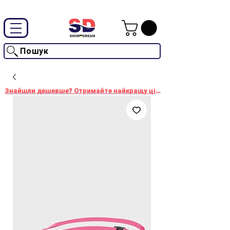
Промокод "SwimD2026"-10% на товари без знижки
Пошук
Знайшли дешевше? Отримайте найкращу ціну!