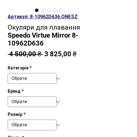
Артикул: 8-10962D636.ONESZ
Окуляри для плавання
Speedo Virtue Mirror 8-
10962D636
Звичайна
За
 4 500,00 ₴ 
3 825,00 ₴
ціна
розпродажем
Категорія
*
Бренд
*
Розмір
*