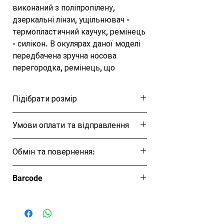
виконаний з поліпропілену, 
дзеркальні лінзи, ущільнювач - 
термопластичний каучук, ремінець 
- силікон. В окулярах даної моделі 
передбачена зручна носова 
перегородка, ремінець, що 
регулюється, для індивідуальної 
посадки. Лінзи з широким кутом 
Підібрати розмір
огляду оснащені захистом від 
ультрафіолету, що дозволяє чітко 
Розмірна таблиця
Умови оплати та відправлення
бачити під водою. Також 
дзеркальна лінза зменшує 
Ця позиція буде надсилана після повної
яскравість та відблиски. 
Обмін та повернення:
оплати протягом 5–7 робочих днів.
Протитуманне покриття Anti-Fog 
Обмін та повернення товару протягом
не дозволяє лінзам запітніти. 
Barcode
14 днів
Збоку розташований логотип 
бренду.Матеріал: силікон, 
полікарбонат, каучукТехнологія: 
Anti-FogКолір фіолетовий