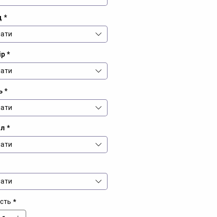
д
*
ати
ір
*
ати
ь
*
ати
іл
*
ати
ати
ість
*