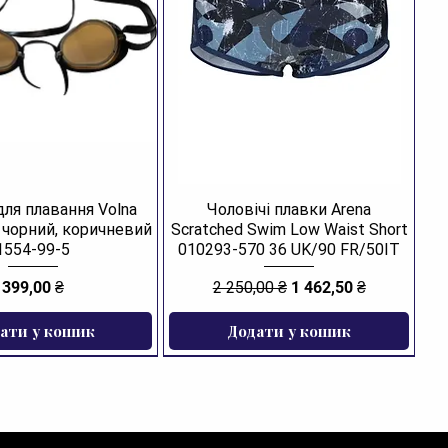
для плавання Volna
Чоловічі плавки Arena
R чорний, коричневий
Scratched Swim Low Waist Short
1554-99-5
010293-570 36 UK/90 FR/50IT
Ціна
Звичайна ціна
За розпродажем
399,00 ₴
2 250,00 ₴
1 462,50 ₴
ати у кошик
Додати у кошик