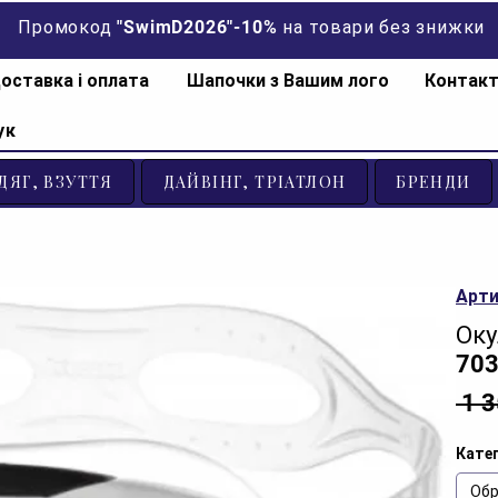
Промокод "SwimD2026"-10% на товари без знижки
оставка і оплата
Шапочки з Вашим лого
Контак
ук
ДЯГ, ВЗУТТЯ
ДАЙВІНГ, ТРІАТЛОН
БРЕНДИ
Арти
Оку
70
 1 
Катег
Обр