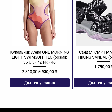
Купальник Arena ONE MORNING
Сандалі CMP H
LIGHT SWIMSUIT TEC (розмір
HIKING SANDAL (р
36 UK - 42 FR - 46
Ціна
1 790,00 
Звичайна ціна
За розпродажем
2 810,00 ₴
930,00 ₴
Додати у кошик
Додати у к
ЗНИЖКА