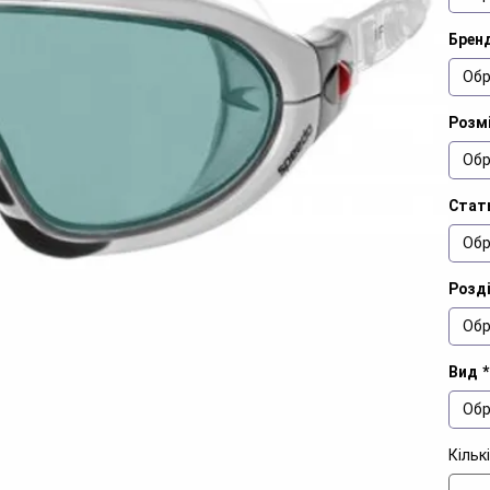
Брен
Обр
Розм
Обр
Стат
Обр
Розд
Обр
Вид
*
Обр
Кільк