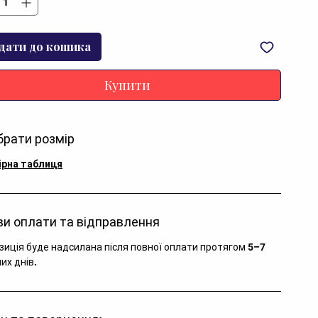
дати до кошика
Купити
брати розмір
ірна таблиця
и оплати та відправлення
зиція буде надсилана після повної оплати протягом 5–7
их днів.