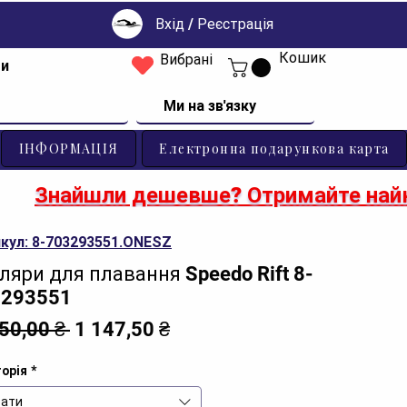
Вхід / Реєстрація
Кошик
Вибрані
ти
Ми на зв'язку
ІНФОРМАЦІЯ
Електронна подарункова карта
Знайшли дешевше? Отримайте найк
кул: 8-703293551.ONESZ
ляри для плавання Speedo Rift 8-
3293551
Звичайна
За
350,00 ₴ 
1 147,50 ₴
ціна
розпродажем
орія
*
ати