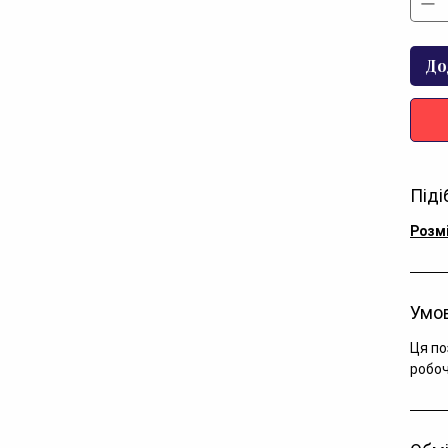
До
Піді
Розм
Умов
Ця по
робоч