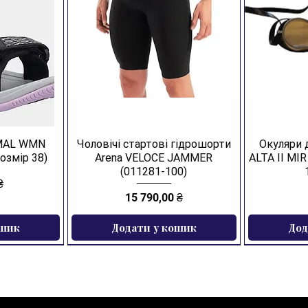
AMAL WMN
Чоловічі стартові гідрошорти
Окуляри 
озмір 38)
Arena VELOCE JAMMER
ALTA II MI
(011281-100)
₴
Ціна
15 790,00 ₴
ошик
Додати у кошик
Дод
ЗНИЖКА