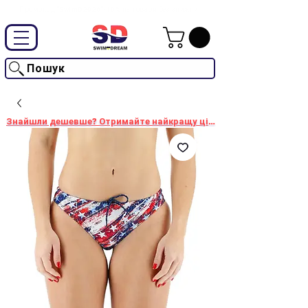
Промокод "SwimD2026"-10% на товари без знижки
Пошук
Знайшли дешевше? Отримайте найкращу ціну!