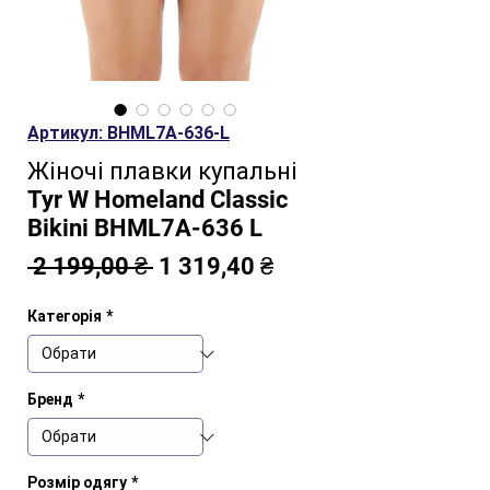
Артикул: BHML7A-636-L
Жіночі плавки купальні
Tyr W Homeland Classic
Bikini BHML7A-636 L
Звичайна
За
 2 199,00 ₴ 
1 319,40 ₴
ціна
розпродажем
Категорія
*
Бренд
*
Розмір одягу
*