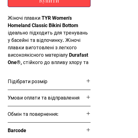
Купити
Жіночі плавки TYR Women's
Homeland Classic Bikini Bottom
ідеально підходить для тренувань
у басейні та відпочинку. Жіночі
плавки виготовлені з легкого
високоякісного матеріалу Durafast
One®, стійкого до впливу хлору та
ультрафіолету. Спеціальна фарба із
захистом від вицвітання під час
Підібрати розмір
прання та вигоряння на сонці.
Завдяки сучасним тканинам та
Розмірна таблиця
Умови оплати та відправлення
технологіям купальник надовго
зберігає форму, гарантуючи понад
Ця позиція буде надіслана протягом 1-3
300 годин активних тренувань без
Обмін та повернення:
днів
втрати властивостей тканини.
Відповідно до ЗУ "Про захист прав
Довжина бокового шва плавок 3,8
Barcode
споживачів" вироби належної якості
см. Класична модель жіночих