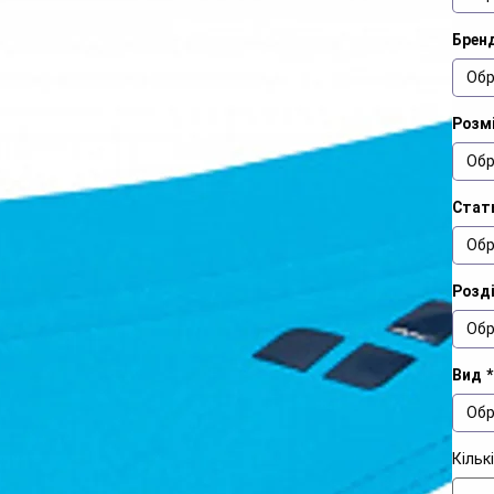
Брен
Обр
Розмі
Обр
Стат
Обр
Розд
Обр
Вид
*
Обр
Кільк