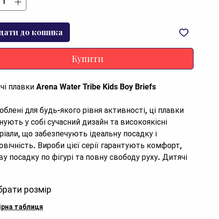
дати до кошика
Купити
і плавки Arena Water Tribe Kids Boy Briefs
облені для будь-якого рівня активності, ці плавки
нують у собі сучасний дизайн та високоякісні
ріали, що забезпечують ідеальну посадку і
овічність. Вироби цієї серії гарантують комфорт,
ву посадку по фігурі та повну свободу руху. Дитячі
и Arena Water Tribe Kids Boy Briefs 1-2 роки. Висока
тичність та чудова м’якість Max Fit забезпечує
брати розмір
мні відчуття комфорту у воді.
ірна таблиця
ль поєднує підтримку та комфорт з плавками від