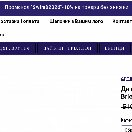
Промокод "SwimD2026"-10% на товари без знижки
оставка і оплата
Шапочки з Вашим лого
Контак
ук
ДЯГ, ВЗУТТЯ
ДАЙВІНГ, ТРІАТЛОН
БРЕНДИ
Арти
Дит
Bri
 51
Катег
Обр