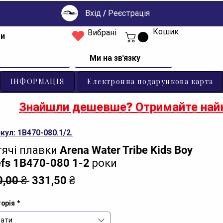
Вхід / Реєстрація
Кошик
Вибрані
ти
Ми на зв'язку
ІНФОРМАЦІЯ
Електронна подарункова карта
Знайшли дешевше? Отримайте найк
кул: 1B470-080.1/2.
ячі плавки Arena Water Tribe Kids Boy
efs 1B470-080 1-2 роки
Звичайна
За
0,00 ₴ 
331,50 ₴
ціна
розпродажем
орія
*
ати