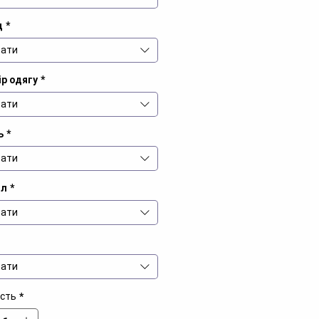
д
*
ати
р одягу
*
ати
ь
*
ати
іл
*
ати
ати
ість
*