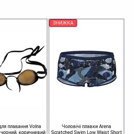
тикул моделі:
1B470
зділ:
Басейн
тегорія:
Плавки
лір:
Turquoise
ЗНИЖКА
лад:
100% поліестер
аїна:
В'єтнам
зновид:
брифи
я кого:
для дітей
для плавання Volna
Чоловічі плавки Arena
R чорний, коричневий
Scratched Swim Low Waist Short