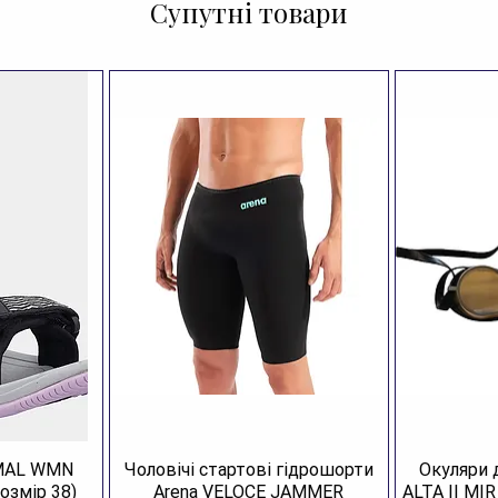
Ар
Супутні товари
Ро
Ка
Ко
Ск
Кр
Рі
Дл
AMAL WMN
Чоловічі стартові гідрошорти
Окуляри 
озмір 38)
Arena VELOCE JAMMER
ALTA II MI