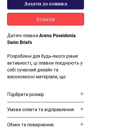
Додати до кошика
Купити
Дитячі плавки Arena Poseidonia
Swim Briefs
Розроблені для будь-якого рівня
активності, ці плавки поєднують у
собі сучасний дизайн та
високоякісні матеріали, що
забезпечують ідеальну посадку та
довговічність. Завдяки щільній
Підібрати розмір
посадці і тканині, стійкій до
розтягування і вицвітання від
Розмірна таблиця
Умови оплати та відправлення
хлору, вони ідеально підійдуть
юним плавцям, які
Ця позиція буде надіслана протягом 1-3
вдосконалюють свої навички і
Обмін та повернення:
днів