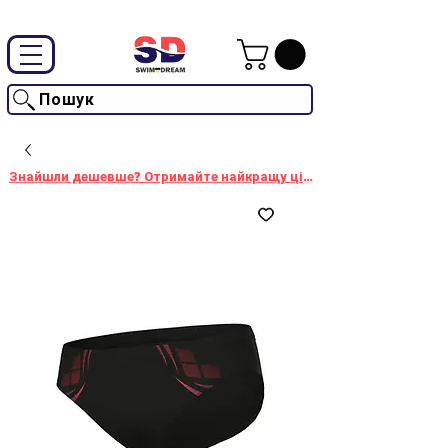
Промокод "SwimD2026"-10% на товари без знижки
Пошук
Знайшли дешевше? Отримайте найкращу ціну!