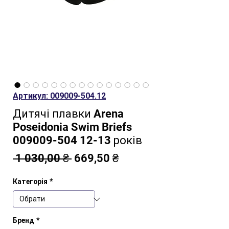
Артикул: 009009-504.12
Дитячі плавки Arena
Poseidonia Swim Briefs
009009-504 12-13 років
Звичайна
За
 1 030,00 ₴ 
669,50 ₴
ціна
розпродажем
Категорія
*
Бренд
*