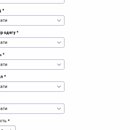
д
*
ати
р одягу
*
ати
ь
*
ати
іл
*
ати
ати
ість
*