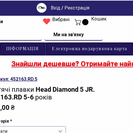
Вхід / Реєстрація
Кошик
Вибрані
ти
Ми на зв'язку
ІНФОРМАЦІЯ
Електронна подарункова карта
Знайшли дешевше? Отримайте найк
кул: 452163.RD.5
ячі плавки Head Diamond 5 JR.
163.RD 5-6 років
Ціна
,00 ₴
орія
*
ати