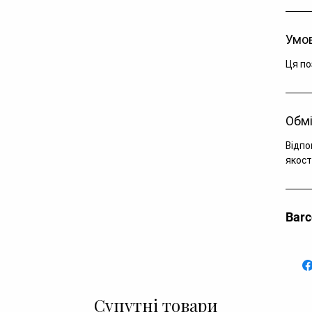
Умов
Ця по
Обмі
Відпо
якост
Bar
Супутні товари