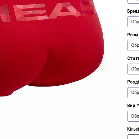
Брен
Обр
Розмі
Обр
Стат
Обр
Розд
Обр
Вид
*
Обр
Кільк