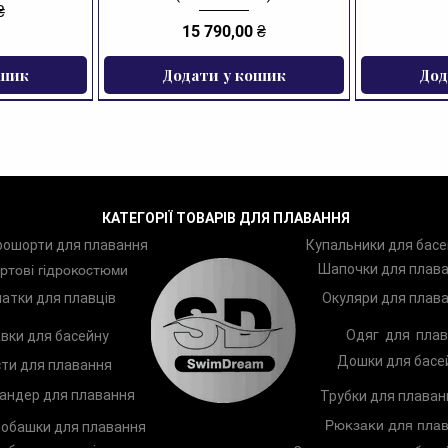
₴
Ціна
15 790,00 ₴
ошик
Додати у кошик
Дод
ЗНИЖКА
КАТЕГОРІЇ ТОВАРІВ ДЛЯ ПЛАВАННЯ
рошорти для плавання
Купальники для басе
Шапочки для плав
ртові гідрокостюми
атки для плавців
Окуляри для плав
Одяг для плав
вки для басейну
Дошки для басе
ти для плавання
андер для плавання
Трубки для плаван
Рюкзаки для плав
обашки для плавання