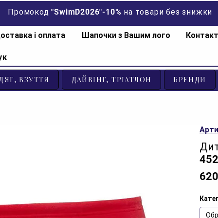
Промокод "SwimD2026"-10% на товари без знижки
оставка і оплата
Шапочки з Вашим лого
Контак
ук
ДЯГ, ВЗУТТЯ
ДАЙВІНГ, ТРІАТЛОН
БРЕНДИ
Арти
Дит
452
620
Катег
Обр