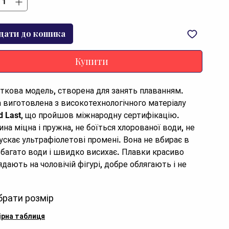
дати до кошика
Купити
іткова модель, створена для занять плаванням.

id Last, що пройшов міжнародну сертифікацію. 
ина міцна і пружна, не боїться хлорованої води, не 
ускає ультрафіолетові промені. Вона не вбирає в 
 багато води і швидко висихає. Плавки красиво 
ядають на чоловічій фігурі, добре облягають і не 
дняють рухів під час активних тренувань. Чудово 
одять для відвідування басейну, аквапарку або 
брати розмір
у.
ірна таблиця