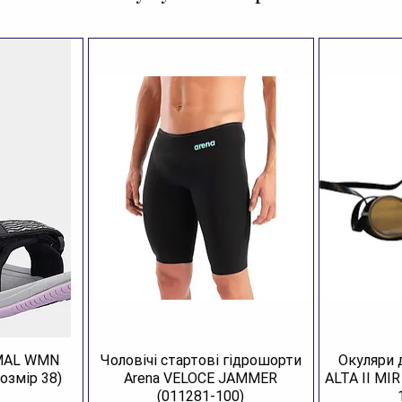
AMAL WMN
Чоловічі стартові гідрошорти
Окуляри 
озмір 38)
Arena VELOCE JAMMER
ALTA II MI
(011281-100)