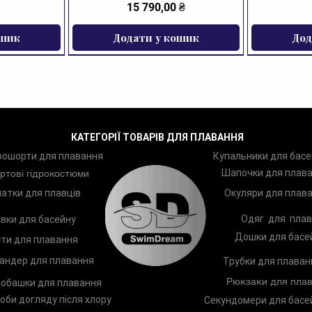
Ціна
15 790,00 ₴
ошик
Додати у кошик
Дод
ЗНИЖКА
КАТЕГОРІЇ ТОВАРІВ ДЛЯ ПЛАВАННЯ
рошорти для плавання
Купальники для басе
Шапочки для плав
ртові гідрокостюми
атки для плавців
Окуляри для плав
Одяг для плав
вки для басейну
Дошки для басе
ти для плавання
андер для плавання
Трубки для плаван
Рюкзаки для плав
обашки для плавання
оби догляду після хлору
Секундомери для басе
ання Zoggs
Arena Two
Лопатки для плавання Zoggs
Шампунь TRISWIM Shampoo
Чоловічі п
Дитяче к