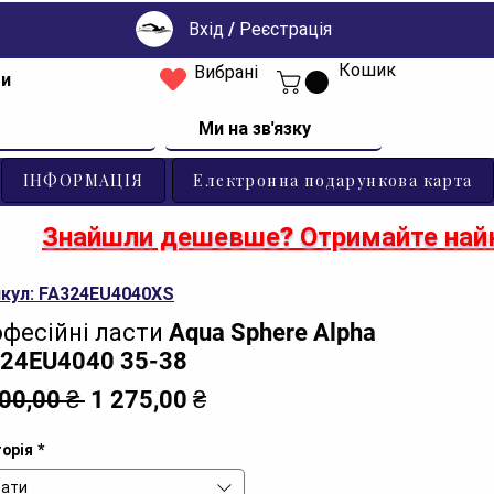
Вхід / Реєстрація
Кошик
Вибрані
ти
Ми на зв'язку
ІНФОРМАЦІЯ
Електронна подарункова карта
Знайшли дешевше? Отримайте найк
кул: FA324EU4040XS
фесійні ласти Aqua Sphere Alpha
24EU4040 35-38
Звичайна
За
500,00 ₴ 
1 275,00 ₴
ціна
розпродажем
орія
*
ати