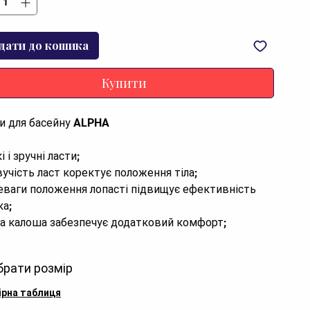
дати до кошика
Купити
и для басейну ALPHA 

а; 

при греблі; 

брати розмір
ціальні канали на лопасті надають стійкість
ірна таблиця