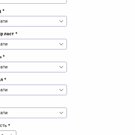
д
*
ати
ір ласт
*
ати
ь
*
ати
іл
*
ати
ати
ість
*