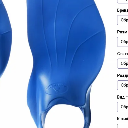
Брен
Обр
Розм
Обр
Стат
Обр
Розд
Обр
Вид
*
Обр
Кільк