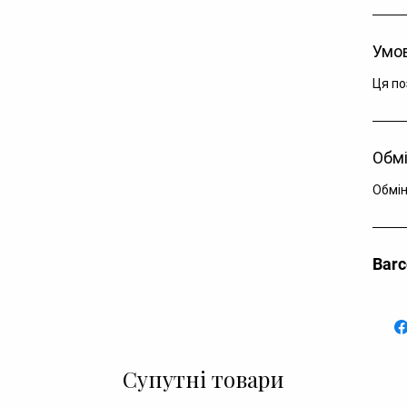
Умов
Ця по
Обмі
Обмін
Bar
Супутні товари