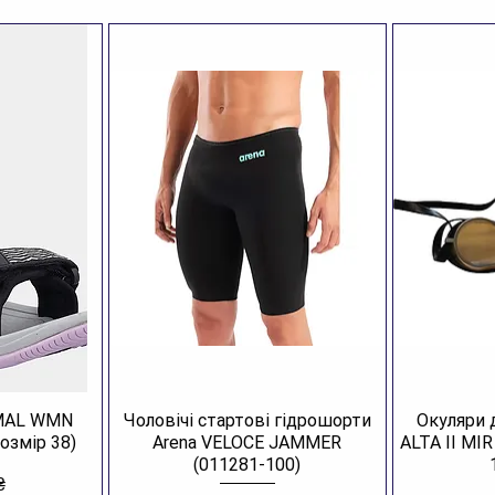
AMAL WMN
Чоловічі стартові гідрошорти
Окуляри 
озмір 38)
Arena VELOCE JAMMER
ALTA II MI
(011281-100)
₴