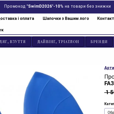
Промокод "SwimD2026"-10% на товари без знижки
оставка і оплата
Шапочки з Вашим лого
Контак
ук
ДЯГ, ВЗУТТЯ
ДАЙВІНГ, ТРІАТЛОН
БРЕНДИ
Арти
Про
FA3
 1 
Катег
Обр