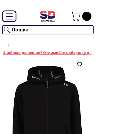
Промокод "SwimD2026"-10% на товари без знижки
Пошук
Знайшли дешевше? Отримайте найкращу ціну!