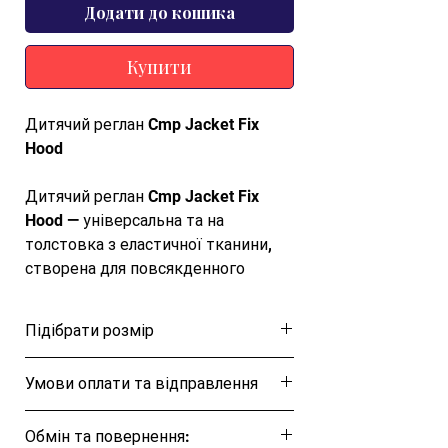
Додати до кошика
Купити
Дитячий реглан Cmp Jacket Fix
Hood
Дитячий реглан Cmp Jacket Fix
Hood — універсальна та на
толстовка з еластичної тканини,
створена для повсякденного
носіння. Застібка-блискавка
спереду додає функціональності, а
Підібрати розмір
регулярний крій поєднує стиль і,
роблячи толстовку ідеальною для
Розмірна таблиця
Умови оплати та відправлення
відпочинку або для завершення
повсякденного образу.
Ця позиція буде надіслана протягом 1-3
Обмін та повернення:
днів