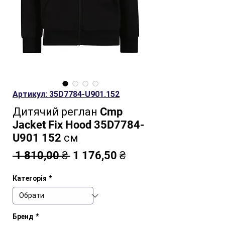
Артикул: 35D7784-U901.152
Дитячий реглан Cmp
Jacket Fix Hood 35D7784-
U901 152 см
Звичайна
За
 1 810,00 ₴ 
1 176,50 ₴
ціна
розпродажем
Категорія
*
Бренд
*