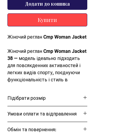
Додати до кошика
Купити
Жіночий реглан Cmp Woman Jacket
Жіночий реглан Cmp Woman Jacket
38 — модель ідеально підходить
для повсякденних активностей і
легких видів спорту, поєднуючи
функціональність і стиль в
незамінному та практичному одязі.
Реглан з французького тері,
Підібрати розмір
ідеально підходить для
комфортного використання та
Розмірна таблиця
Умови оплати та відправлення
універсальності. Еластична
тканина забезпечує оптимальну
Ця позиція буде надіслана протягом 1-3
свободу рухів, а еластичні
Обмін та повернення:
днів