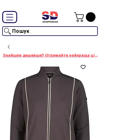
Промокод "SwimD2026"-10% на товари без знижки
Пошук
Знайшли дешевше? Отримайте найкращу ціну!