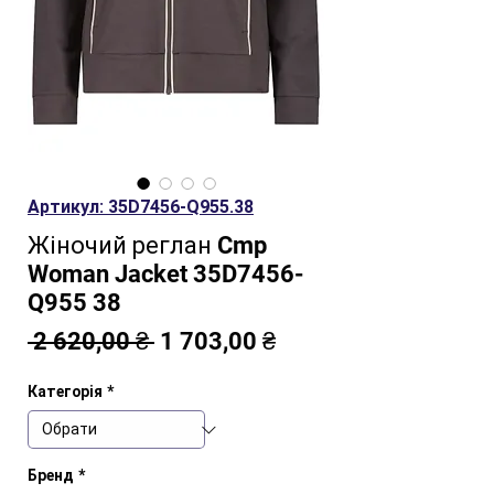
Артикул: 35D7456-Q955.38
Жіночий реглан Cmp
Woman Jacket 35D7456-
Q955 38
Звичайна
За
 2 620,00 ₴ 
1 703,00 ₴
ціна
розпродажем
Категорія
*
Бренд
*