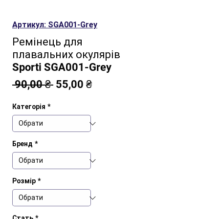
Артикул: SGA001-Grey
Ремінець для
плавальних окулярів
Sporti SGA001-Grey
Звичайна
За
 90,00 ₴ 
55,00 ₴
ціна
розпродажем
Категорія
*
Бренд
*
Розмір
*
Стать
*