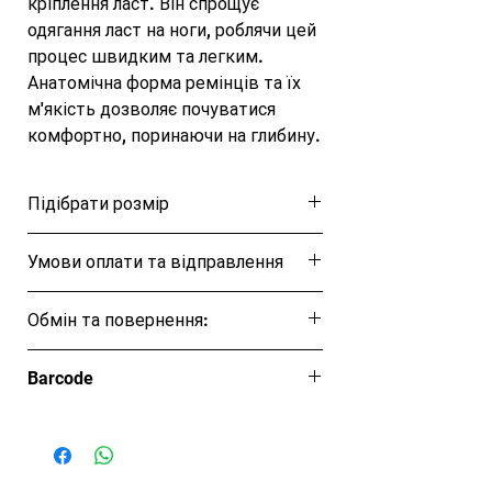
кріплення ласт. Він спрощує 
одягання ласт на ноги, роблячи цей 
процес швидким та легким. 
Анатомічна форма ремінців та їх 
м'якість дозволяє почуватися 
комфортно, поринаючи на глибину. 
Velikost ploutv? S (small) - vhodn? 
pro velikost nohy 37 - 41

Підібрати розмір
Velikost ploutv? R (regular) - vhodn? 
pro velikost nohy 41 - 44

Розмірна таблиця
Умови оплати та відправлення
Velikost ploutv? XL (extra large) - 
vhodn? pro velikost nohy 44 - 48

Ця позиція буде надіслана протягом 1-3
Матеріал: технополімер

Обмін та повернення:
днів
Колір: салатовий
Обмін та повернення товару протягом
Barcode
14 днів