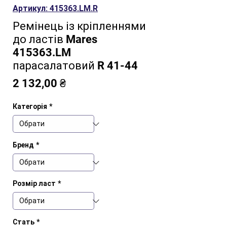
Артикул: 415363.LM.R
Ремінець із кріпленнями
до ластів Mares
415363.LM
парасалатовий R 41-44
Ціна
2 132,00 ₴
Категорія
*
Бренд
*
Розмір ласт
*
Стать
*