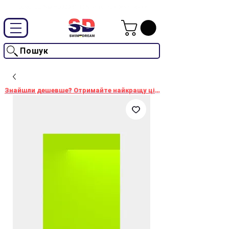
Промокод "SwimD2026"-10% на товари без знижки
Пошук
Знайшли дешевше? Отримайте найкращу ціну!