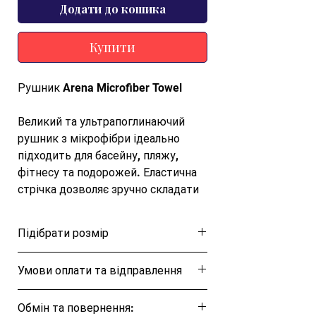
Додати до кошика
Купити
Рушник Arena Microfiber Towel
Великий та ультрапоглинаючий
рушник з мікрофібри ідеально
підходить для басейну, пляжу,
фітнесу та подорожей. Еластична
стрічка дозволяє зручно складати
та зберігати рушник.
Підібрати розмір
Воно виготовлене із надлегкої,
м'якої тканини з мікрофібри,
Розмірна таблиця
Умови оплати та відправлення
швидко висихає та поглинає
вологу. Завдяки невеликій вазі та
Ця позиція буде надіслана протягом 1-3
компактному дизайну воно
Обмін та повернення:
днів