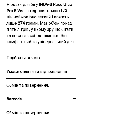
Рюкзак для бігу INOV-8 Race Ultra
Pro 5 Vest з гідросистемою L/XL -
він неймовірно легкий і важить
лише 274 грами. Має об'єм понад
п'ять літрів, у ньому зручно бігати
та носити з собою пляшки. Він
комфортний та універсальний для
тренувань.
Матеріал: поліестер
Підібрати розмір
Колір чорний
РОЗМІРИ
Розмірна таблиця
Умови оплати та відправлення
Виміряйте свій обхват грудей:
S/M - 75-105 cm
Ця позиція буде надіслана протягом 1-3
L/XL - 90-120 cm
Обмін та повернення:
днів
Обмін та повернення товару протягом
Barcode
14 днів
Обмін та повернення: