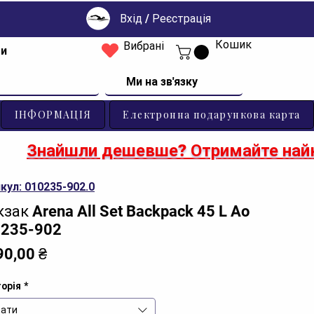
Вхід / Реєстрація
Кошик
Вибрані
ти
Ми на зв'язку
ІНФОРМАЦІЯ
Електронна подарункова карта
Знайшли дешевше? Отримайте найк
кул: 010235-902.0
зак Arena All Set Backpack 45 L Ao
235-902
Ціна
90,00 ₴
орія
*
ати