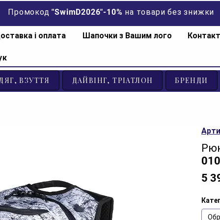
Промокод "SwimD2026"-10% на товари без знижки
оставка і оплата
Шапочки з Вашим лого
Контак
ук
ДЯГ, ВЗУТТЯ
ДАЙВІНГ, ТРІАТЛОН
БРЕНДИ
Арти
Рюк
010
5 3
Катег
Обр