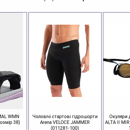
водо
покр
потр
Завд
від 
водо
вдос
потр
Мате
полі
міцн
Міцн
трив
Водо
водо
AMAL WMN
Чоловічі стартові гідрошорти
Окуляри 
ваше
озмір 38)
Arena VELOCE JAMMER
ALTA II MI
вели
(011281-100)