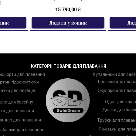
орга
₴
Ціна
15 790,00 ₴
швид
ошик
Додати у кошик
Дод
Рюкз
пере
ЗНИЖКА
ульт
45L,
вели
кише
КАТЕГОРІЇ ТОВАРІВ ДЛЯ ПЛАВАННЯ
всьо
рошорти для плавання
Купальники для басе
Шапочки для плав
ртові гідрокостюми
Осна
бічн
атки для плавців
Окуляри для плав
водо
Одяг для плав
вки для басейну
зруч
Дошки для басе
ти для плавання
наді
рюкз
андер для плавання
Трубки для плаван
орган
Рюкзаки для плав
обашки для плавання