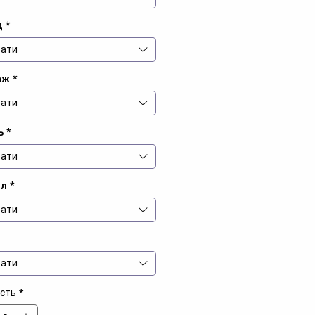
д
*
ати
аж
*
ати
ь
*
ати
іл
*
ати
ати
ість
*