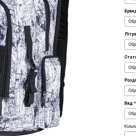
Брен
Обр
Літр
Обр
Стат
Обр
Розд
Обр
Вид
*
Обр
Кільк