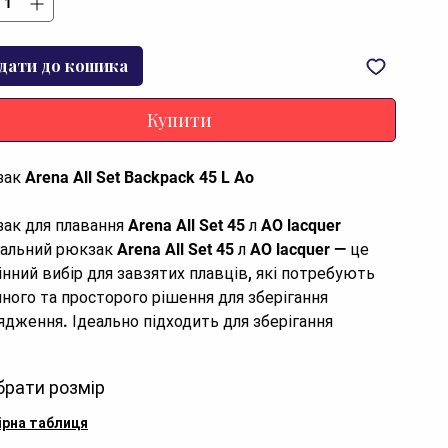
дати до кошика
Купити
ак Arena All Set Backpack 45 L Ao
ак для плавання Arena All Set 45 л AO lacquer
альний рюкзак Arena All Set 45 л AO lacquer — це
інний вибір для завзятих плавців, які потребують
йного та просторого рішення для зберігання
ядження. Ідеально підходить для зберігання
фону, гаманця або документів під час тренувань з
ання або на пляжі. Ідеально підходить для плавців,
брати розмір
тсменів та подорожей.
ірна таблиця
яки цьому збережені речі залишаються сухими та