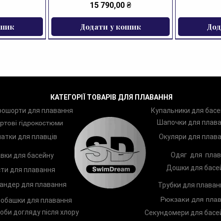
Ціна
15 790,00 ₴
ошик
Додати у кошик
Дод
ЗНИЖКА
КАТЕГОРІЇ ТОВАРІВ ДЛЯ ПЛАВАННЯ
рошорти для плавання
Купальники для басе
Шапочки для плав
ртові гідрокостюми
атки для плавців
Окуляри для плав
Одяг для плав
вки для басейну
Дошки для басе
ти для плавання
андер для плавання
Трубки для плаван
Рюкзаки для плав
обашки для плавання
оби догляду після хлору
Секундомери для басе
ання Zoggs
Arena Two
Лопатки для плавання Zoggs
Шампунь TRISWIM Shampoo
Чоловічі п
Дитяче к