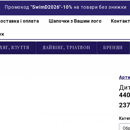
Промокод "SwimD2026"-10% на товари без знижки
оставка і оплата
Шапочки з Вашим лого
Контак
ук
ДЯГ, ВЗУТТЯ
ДАЙВІНГ, ТРІАТЛОН
БРЕНДИ
Арти
Дит
440
237
Катег
Обр