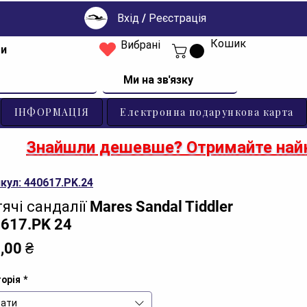
Вхід / Реєстрація
Кошик
Вибрані
ти
Ми на зв'язку
ІНФОРМАЦІЯ
Електронна подарункова карта
Знайшли дешевше? Отримайте найк
кул: 440617.PK.24
ячі сандалії Mares Sandal Tiddler
617.PK 24
Ціна
,00 ₴
орія
*
ати