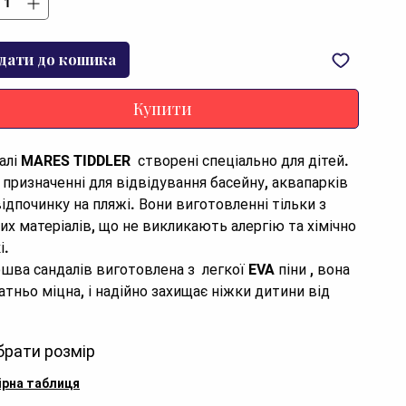
дати до кошика
Купити
алі MARES TIDDLER  створені спеціально для дітей. 
 призначенні для відвідування басейну, аквапарків 
відпочинку на пляжі. Вони виготовленні тільки з 
них матеріалів, що не викликають алергію та хімічно 
.

атньо міцна, і надійно захищає ніжки дитини від 
рих мушель, камінців та морських коралів. 
нець виготовлений з міцної гуми, на них 
брати розмір
дбачені застібки без металевих частин і липучок.

ірна таблиця
аються, і не може самостійно розстібнутись. 