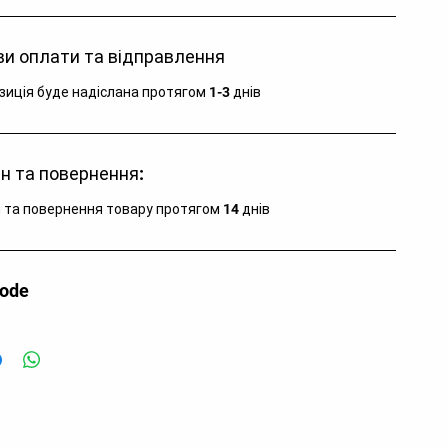
алі яскраві виглядають досить привабливо та 
'язково сподобаються дитині.

и оплати та відправлення
алі MARES TIDDLER  вам необхідні, якщо ви 
ідуєте пляж або аквапарк разом з дитиною.
зиція буде надіслана протягом 1-3 днів
н та повернення:
 та повернення товару протягом 14 днів
code