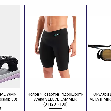
AMAL WMN
Чоловічі стартові гідрошорти
Окуляри 
озмір 38)
Arena VELOCE JAMMER
ALTA II MI
(011281-100)
₴