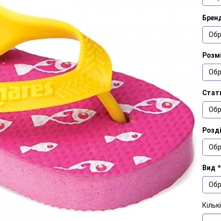
Брен
Обр
Розм
Обр
Стат
Обр
Розд
Обр
Вид
*
Обр
Кільк