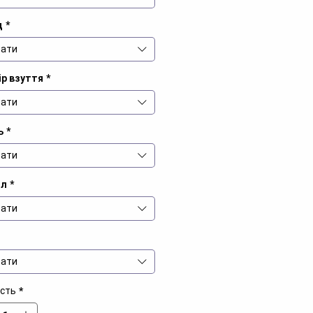
д
*
ати
ір взуття
*
ати
ь
*
ати
іл
*
ати
ати
ість
*