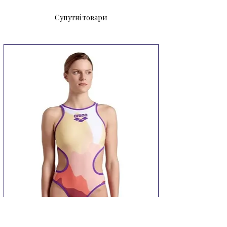
досить привабливо та обов'язково 
Супутні товари
сподобаються дитині.

Сандалі MARES TIDDLER  вам 
необхідні, якщо ви відвідуєте пляж 
або аквапарк разом з дитиною.