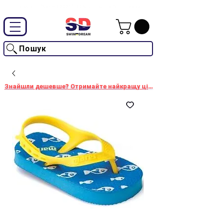
Промокод "SwimD2026"-10% на товари без знижки
Пошук
Знайшли дешевше? Отримайте найкращу ціну!