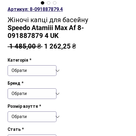
Артикул: 8-091887879.4
Жіночі капці для басейну
Speedo Atamiii Max Af 8-
091887879 4 UK
Звичайна
За
 1 485,00 ₴ 
1 262,25 ₴
ціна
розпродажем
Категорія
*
Бренд
*
Розмір взуття
*
Стать
*