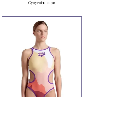
Супутні товари
невеликим каблучком з м'якого 
EVA гарантує комфорт та 
амортизацію, дренажні канавки та 
отвори на міцній підошві швидко 
відводять воду, збільшуючи 
зчеплення зі підлогою та 
забезпечуючи максимальну 
безпеку на мокрих поверхнях. 
Контрастний логотип бренду 
підкреслить Ваш фірмовий стиль 
та яскраву 
індивідуальність.Матеріал: 
синтетикаКолір: синій/білий