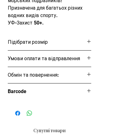
морських подразників!

Призначена для багатьох різних 
водних видів спорту.

УФ-Захист 50+.
Підібрати розмір
Розмірна таблиця
Умови оплати та відправлення
Ця позиція буде надіслана протягом 1-3
Обмін та повернення:
днів
Обмін та повернення товару протягом
Barcode
14 днів
Супутні товари