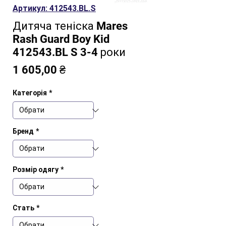
Артикул: 412543.BL.S
Дитяча теніска Mares
Rash Guard Boy Kid
412543.BL S 3-4 роки
Ціна
1 605,00 ₴
Категорія
*
Бренд
*
Розмір одягу
*
Стать
*