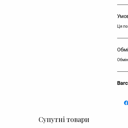
Умов
Ця по
Обмі
Обмін
Bar
Супутні товари