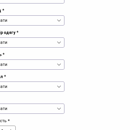
д
*
ати
р одягу
*
ати
ь
*
ати
іл
*
ати
ати
ість
*