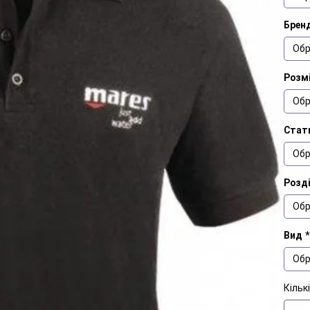
Брен
Обр
Розмі
Обр
Стат
Обр
Розд
Обр
Вид
*
Обр
Кільк