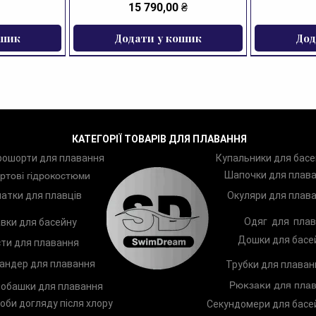
Ціна
15 790,00 ₴
ошик
Додати у кошик
Дод
ЗНИЖКА
КАТЕГОРІЇ ТОВАРІВ ДЛЯ ПЛАВАННЯ
рошорти для плавання
Купальники для басе
Шапочки для плав
ртові гідрокостюми
атки для плавців
Окуляри для плав
Одяг для плав
вки для басейну
Дошки для басе
ти для плавання
андер для плавання
Трубки для плаван
Рюкзаки для плав
обашки для плавання
оби догляду після хлору
Секундомери для басе
ання Zoggs
Arena Two
Лопатки для плавання Zoggs
Шампунь TRISWIM Shampoo
Чоловічі п
Дитяче к