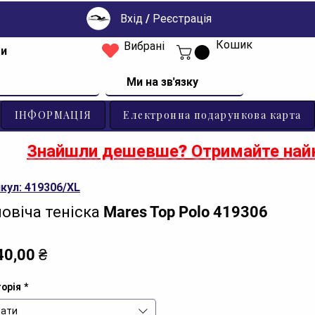
Вхід / Реєстрація
Кошик
Вибрані
ти
Ми на зв'язку
ІНФОРМАЦІЯ
Електронна подарункова карта
Знайшли дешевше? Отримайте найк
кул: 419306/XL
овіча теніска Mares Top Polo 419306
Ціна
40,00 ₴
орія
*
ати