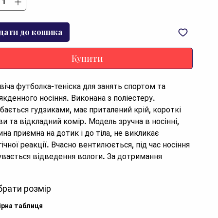
дати до кошика
Купити
віча футболка-теніска для занять спортом та 
якденного носіння. Виконана з поліестеру. 
ібається гудзиками, має приталений крій, короткі 
ви та відкладний комір. Модель зручна в носінні, 
на приємна на дотик і до тіла, не викликає 
ічної реакції. Вчасно вентилюється, під час носіння 
увається відведення вологи. За дотримання 
мендацій щодо догляду, тініска зберігає свій 
озданний вигляд.

брати розмір
ріал: 100% поліестер

р чорний
ірна таблиця