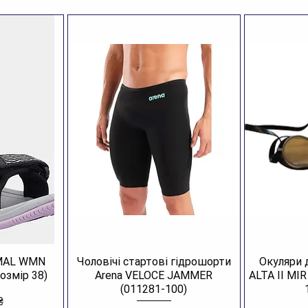
AMAL WMN
Чоловічі стартові гідрошорти
Окуляри 
озмір 38)
Arena VELOCE JAMMER
ALTA II MI
(011281-100)
₴