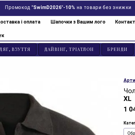
Промокод "SwimD2026"-10% на товари без знижки
оставка і оплата
Шапочки з Вашим лого
Контак
ук
ДЯГ, ВЗУТТЯ
ДАЙВІНГ, ТРІАТЛОН
БРЕНДИ
Арти
Чол
XL
1 0
Катег
Обр