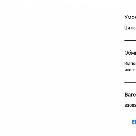
Ар
Ар
Умов
Ар
Ро
Ця по
Ка
Ко
Ск
Обмі
Кр
Рі
Відпо
якост
Дл
Bar
8300