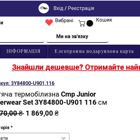
Вхід / Реєстрація
Кошик
Вибрані
ти
Ми на зв'язку
ІНФОРМАЦІЯ
Електронна подарункова карта
Знайшли дешевше? Отримайте найк
кул: 3Y84800-U901.116
яча термобілизна Cmp Junior
erwear Set 3Y84800-U901 116 см
Звичайна
За
670,00 ₴ 
1 869,00 ₴
ціна
розпродажем
орія
*
ати