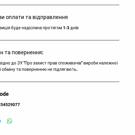
тикул:
3Y84800-U901.116
тикул кольору:
3Y84800-U901
и оплати та відправлення
тикул моделі:
3Y84800
зділ:
Одяг
зиція буде надіслана протягом 1-3 днів
тегорія:
Термобілизна
лір:
Nero
лад:
100% поліестер
н та повернення:
аїна:
Туніс
зновид:
набір
відно до ЗУ "Про захист прав споживачів" вироби належної
і обміну та поверненню не підлягають.
я кого:
для юніорів
code
254529077