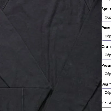
Брен
Обр
Розмі
Обр
Стат
Обр
Розд
Обр
Вид
*
Обр
Кільк