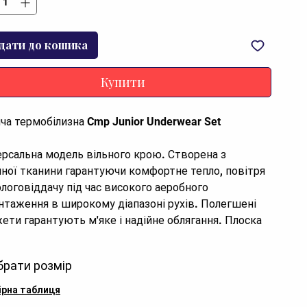
дати до кошика
Купити
ча термобілизна Cmp Junior Underwear Set
ерсальна модель вільного крою. Створена з
йної тканини гарантуючи комфортне тепло, повітря
ологовіддачу під час високого аеробного
нтаження в широкому діапазоні рухів. Полегшені
ети гарантують м'яке і надійне облягання. Плоска
чка для максимального рухового комфорту
брати розмір
ктеристики
ірна таблиця
енд:
CMP