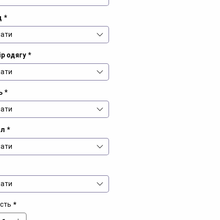
д
*
ати
р одягу
*
ати
ь
*
ати
іл
*
ати
ати
ість
*