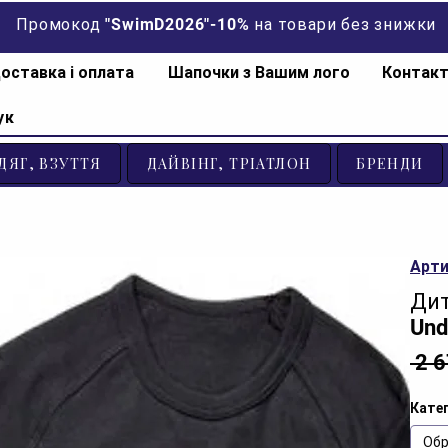
Промокод "SwimD2026"-10% на товари без знижки
оставка і оплата
Шапочки з Вашим лого
Контак
ук
ДЯГ, ВЗУТТЯ
ДАЙВІНГ, ТРІАТЛОН
БРЕНДИ
Арти
Дит
Und
 2 
Катег
Обр