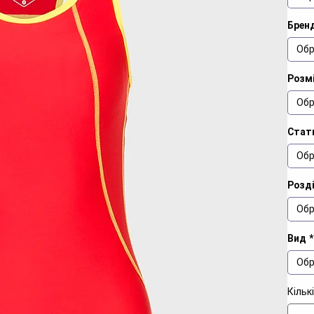
Брен
Обр
Розмі
Обр
Стат
Обр
Розд
Обр
Вид
*
Обр
Кільк