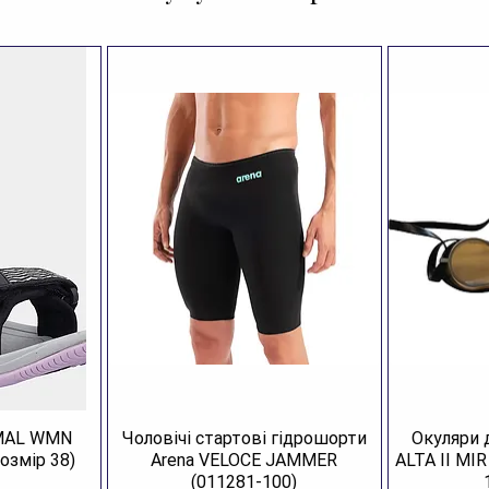
AMAL WMN
Чоловічі стартові гідрошорти
Окуляри 
озмір 38)
Arena VELOCE JAMMER
ALTA II MI
(011281-100)