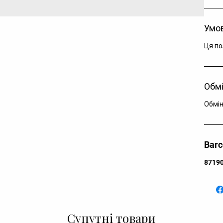
Кр
Рі
Умов
Дл
Ця по
Обмі
Обмін
Bar
8719
Супутні товари