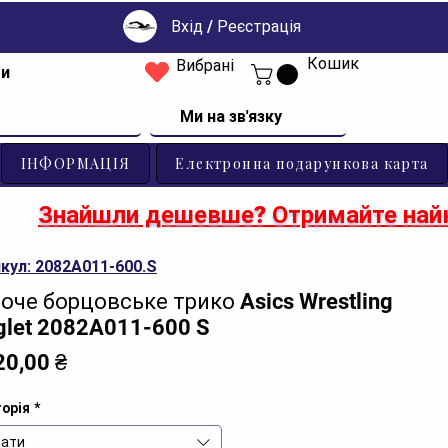
Вхід / Реєстрація
Кошик
Вибрані
ти
Ми на зв'язку
ІНФОРМАЦІЯ
Електронна подарункова карта
Знайшли дешевше? Отримайте найк
кул: 2082A011-600.S
оче борцовське трико Asics Wrestling
glet 2082A011-600 S
Ціна
20,00 ₴
орія
*
ати