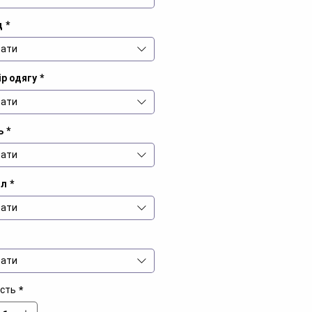
д
*
ати
р одягу
*
ати
ь
*
ати
іл
*
ати
ати
ість
*