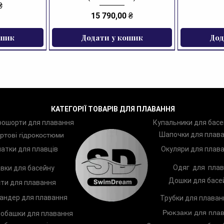
₴
Ціна
15 790,00 ₴
ошик
Додати у кошик
Дод
ЗНИЖКА
КАТЕГОРІЇ ТОВАРІВ ДЛЯ ПЛАВАННЯ
рошорти для плавання
Купальники для басе
Шапочки для плав
ртові гідрокостюми
атки для плавців
Окуляри для плав
Одяг для плав
вки для басейну
Дошки для басе
ти для плавання
андер для плавання
Трубки для плаван
Рюкзаки для плав
обашки для плавання