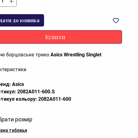
дати до кошика
Купити
че борцовське трико Asics Wrestling Singlet
ктеристики
енд:
Asics
тикул:
2082A011-600.S
тикул кольору:
2082A011-600
тикул моделі:
2082A011
зділ:
Боротьба
брати розмір
тегорія:
Тріко
лір:
Assorted
ірна таблиця
лад:
синтетика