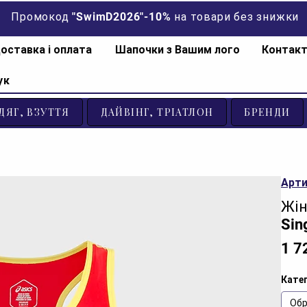
Промокод "SwimD2026"-10% на товари без знижки
оставка і оплата
Шапочки з Вашим лого
Контак
ук
ДЯГ, ВЗУТТЯ
ДАЙВІНГ, ТРІАТЛОН
БРЕНДИ
Арти
Жін
Sin
1 7
Катег
Обр