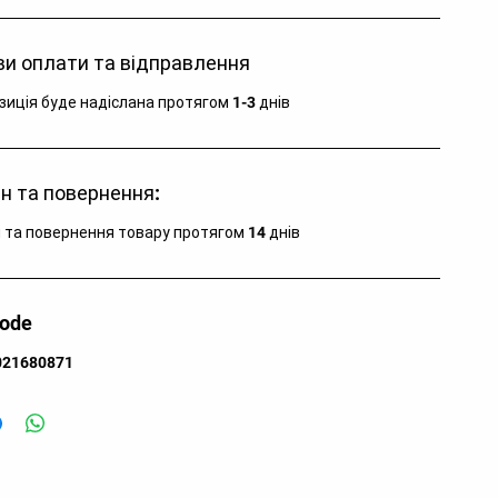
аїна:
Китай
зновид:
тайтси
и оплати та відправлення
я кого:
для жінок
зиція буде надіслана протягом 1-3 днів
н та повернення:
 та повернення товару протягом 14 днів
code
021680871