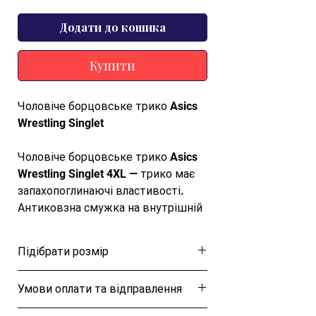
Додати до кошика
Купити
Чоловіче борцовське трико Asics
Wrestling Singlet
Чоловіче борцовське трико Asics
Wrestling Singlet 4XL — трико має
запахопоглинаючі властивості.
Антиковзна смужка на внутрішній
нижній частині штанини
забезпечує надійну фіксацію, не
Підібрати розмір
стискаючи рухів
Розмірна таблиця
Умови оплати та відправлення
Характеристики
Ця позиція буде надіслана протягом 1-3