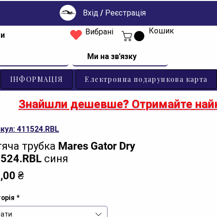
Вхід / Реєстрація
Кошик
Вибрані
ти
Ми на зв'язку
ІНФОРМАЦІЯ
Електронна подарункова карта
Знайшли дешевше? Отримайте найк
кул: 411524.RBL
яча трубка Mares Gator Dry
524.RBL синя
Ціна
,00 ₴
орія
*
ати