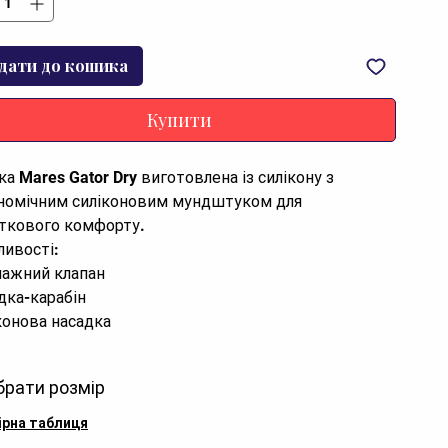
дати до кошика
Купити
ка Mares Gator Dry виготовлена із силікону з
номічним силіконовим мундштуком для
ткового комфорту.
ливості:
ажний клапан
дка-карабін
конова насадка
непроникний верхній кінець
брати розмір
ірна таблиця