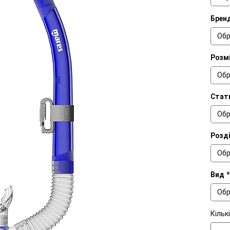
Брен
Обр
Розм
Обр
Стат
Обр
Розд
Обр
Вид
*
Обр
Кільк