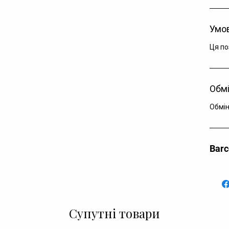
Умов
Ця по
Обмі
Обмін
Bar
Супутні товари