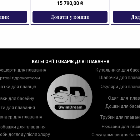
Ціна
15 790,00 ₴
ошик
Додати у кошик
Дод
ЗНИЖКА
КАТЕГОРІЇ ТОВАРІВ ДЛЯ ПЛАВАННЯ
рошорти для плавання
Купальники для басе
Шапочки для плав
ртові гідрокостюми
атки для плавців
Окуляри для плав
Одяг для плав
вки для басейну
Дошки для басе
ти для плавання
андер для плавання
Трубки для плаван
Рюкзаки для плав
обашки для плавання
оби догляду після хлору
Секундомери для басе
ання Zoggs
Arena Two
Лопатки для плавання Zoggs
Шампунь TRISWIM Shampoo
Чоловічі п
Дитяче к