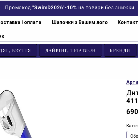
Промокод "SwimD2026"-10% на товари без знижки
оставка і оплата
Шапочки з Вашим лого
Контак
ук
ДЯГ, ВЗУТТЯ
ДАЙВІНГ, ТРІАТЛОН
БРЕНДИ
Арти
Дит
411
690
Катег
Обр