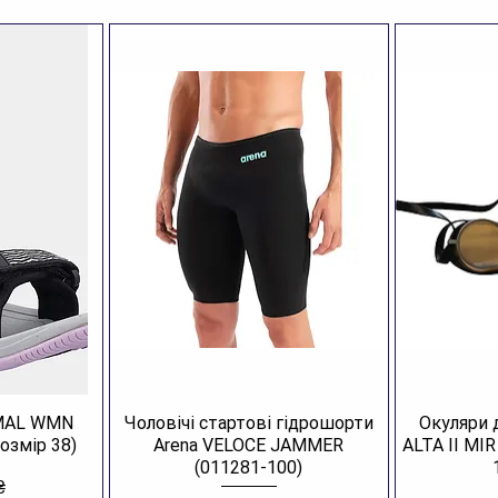
AMAL WMN
Чоловічі стартові гідрошорти
Окуляри 
озмір 38)
Arena VELOCE JAMMER
ALTA II MI
(011281-100)
₴