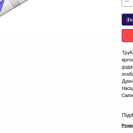
До
Труб
ерго
дода
особ
Дрен
Наса
Силі
Водо
Піді
Розм