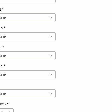
д
*
ати
ір
*
ати
ь
*
ати
іл
*
ати
ати
ість
*