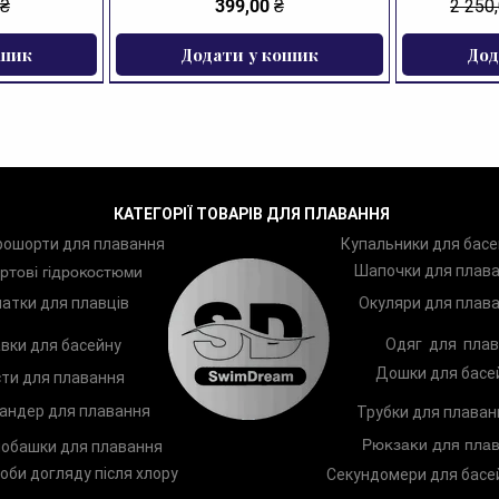
Ціна
Звича
 ₴
399,00 ₴
2 250
ошик
Додати у кошик
Дод
ЗНИЖКА
КАТЕГОРІЇ ТОВАРІВ ДЛЯ ПЛАВАННЯ
рошорти для плавання
Купальники для басе
Шапочки для плав
ртові гідрокостюми
атки для плавців
Окуляри для плав
Одяг для плав
вки для басейну
Дошки для басе
ти для плавання
андер для плавання
Трубки для плаван
Рюкзаки для плав
обашки для плавання
оби догляду після хлору
Секундомери для басе
ання Zoggs
 Shampoo
Чоловічі плавки Arena Geometry
Дитяче коло для плавання
Бірюши д
Окуляри 