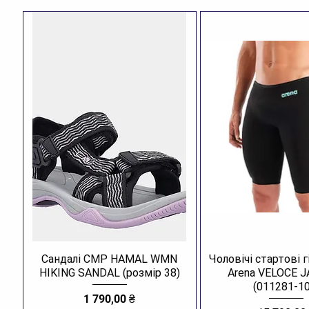
Сандалі CMP HAMAL WMN
Чоловічі стартові 
HIKING SANDAL (розмір 38)
Arena VELOCE 
(011281-10
Ціна
1 790,00 ₴