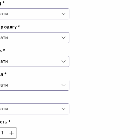
д
*
ати
р одягу
*
ати
ь
*
ати
іл
*
ати
ати
ість
*