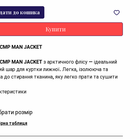
дати до кошика
Купити
 CMP MAN JACKET
 CMP MAN JACKET з арктичного флісу — ідеальний
ий шар для куртки лижної. Легка, ізолююча та
ка до стирання тканина, яку легко прати та сушити
ктеристики
енд:
CMP
брати розмір
тикул:
33H2347-U423.54
тикул кольору:
33H2347-U423
ірна таблиця
тикул моделі:
33H2347
зділ:
Одяг