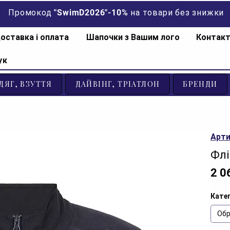
Промокод "SwimD2026"-10% на товари без знижки
оставка і оплата
Шапочки з Вашим лого
Контак
ук
ДЯГ, ВЗУТТЯ
ДАЙВІНГ, ТРІАТЛОН
БРЕНДИ
Арти
Флі
2 0
Катег
Обр