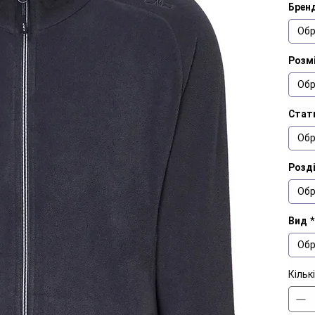
Брен
Обр
Розмі
Обр
Стат
Обр
Розд
Обр
Вид
*
Обр
Кільк