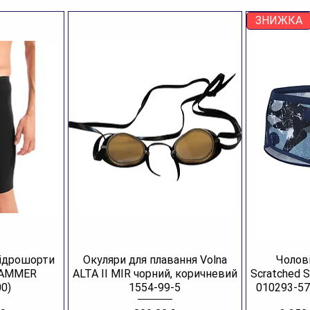
ЗНИЖКА
гідрошорти
Окуляри для плавання Volna
Чолові
JAMMER
ALTA II MIR чорний, коричневий
Scratched 
0)
1554-99-5
010293-57