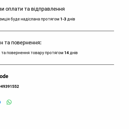
тегорія:
Фліс
и оплати та відправлення
лір:
Antracite
лад:
100% поліестер
зиція буде надіслана протягом 1-3 днів
аїна:
Китай
зновид:
куртка
я кого:
для чоловіків
н та повернення:
 та повернення товару протягом 14 днів
code
949391552