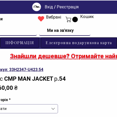
Вхід / Реєстрація
Кошик
Вибрані
ти
Ми на зв'язку
ІНФОРМАЦІЯ
Електронна подарункова карта
Знайшли дешевше? Отримайте найк
кул: 33H2347-U423.54
с CMP MAN JACKET р.54
Ціна
60,00 ₴
орія
*
ати