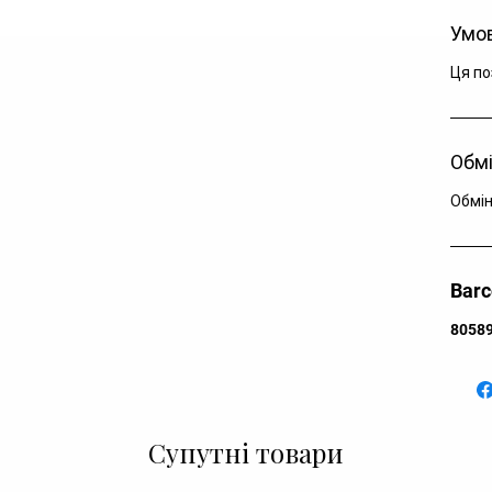
Ка
Умов
Ко
Ск
Ця по
Кр
Рі
Дл
Обмі
Обмін
Bar
8058
Супутні товари