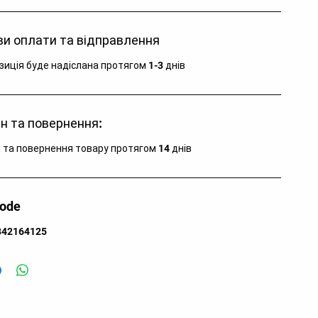
тикул:
32D8147P-05XL.52
тикул кольору:
32D8147P-05XL
и оплати та відправлення
тикул моделі:
32D8147P
зділ:
Одяг
зиція буде надіслана протягом 1-3 днів
тегорія:
Футболка
лір:
Bianco, B, Blue
лад:
95% бавовна, 5% еластан
н та повернення:
аїна:
Бангладеш
зновид:
короткий рукав
 та повернення товару протягом 14 днів
я кого:
для чоловіків
code
342164125