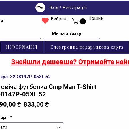
Вхід / Реєстрація
Кошик
Вибрані
ти
Ми на зв'язку
ІНФОРМАЦІЯ
Електронна подарункова карта
Знайшли дешевше? Отримайте найк
кул: 32D8147P-05XL.52
овіча футболка Cmp Man T-Shirt
8147P-05XL 52
Звичайна
За
190,00 ₴ 
833,00 ₴
ціна
розпродажем
орія
*
ати