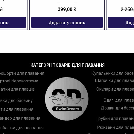
Ціна
Звича
 ₴
399,00 ₴
2 250
ошик
Додати у кошик
Дод
ЗНИЖКА
КАТЕГОРІЇ ТОВАРІВ ДЛЯ ПЛАВАННЯ
рошорти для плавання
Купальники для басе
Шапочки для плав
ртові гідрокостюми
атки для плавців
Окуляри для плав
Одяг для плав
вки для басейну
Дошки для басе
ти для плавання
андер для плавання
Трубки для плаван
Рюкзаки для плав
обашки для плавання