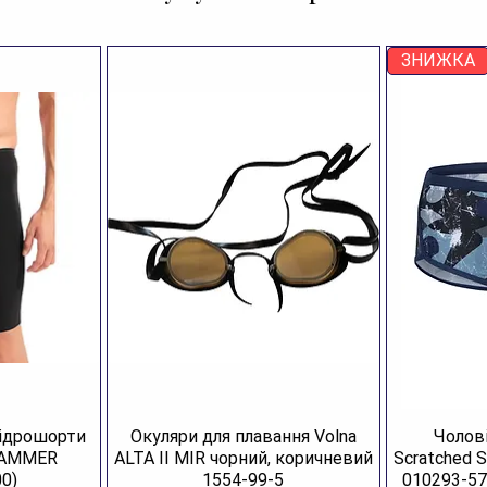
ЗНИЖКА
гідрошорти
Окуляри для плавання Volna
Чолові
JAMMER
ALTA II MIR чорний, коричневий
Scratched 
0)
1554-99-5
010293-57