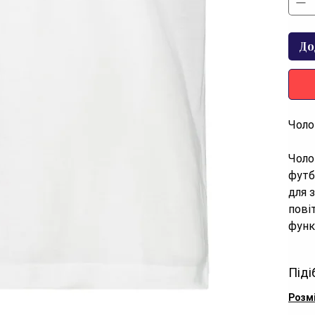
До
Чоло
Чоло
футб
для 
пові
функ
своб
Піді
Хара
Розм
Бр