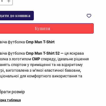
дати до кошика
Купити
віча футболка Cmp Man T-Shirt
віча футболка Cmp Man T-Shirt 52 — ця яскрава
олка з логотипом CMP спереду, ідеальне рішення
занять спортом у приміщенні та на відкритому
трі, виготовлена з м’якої еластичної бавовни,
ціональної для комфортного використання та
оди рухів
брати розмір
ктеристики
ірна таблиця
енд:
CMP