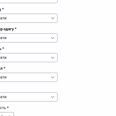
д
*
ати
р одягу
*
ати
ь
*
ати
іл
*
ати
ати
ість
*