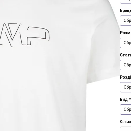
Брен
Обр
Розмі
Обр
Стат
Обр
Розд
Обр
Вид
*
Обр
Кільк