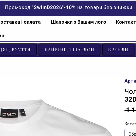
Промокод "SwimD2026"-10% на товари без знижки
оставка і оплата
Шапочки з Вашим лого
Контак
ук
ДЯГ, ВЗУТТЯ
ДАЙВІНГ, ТРІАТЛОН
БРЕНДИ
Арти
Чол
32D
 1 
Катег
Обр