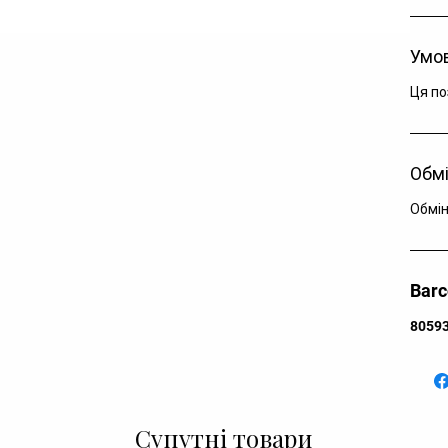
Ар
Ар
Умов
Ар
Ро
Ця по
Ка
Ко
Ск
Обмі
Кр
Рі
Обмін
Дл
Bar
8059
Супутні товари