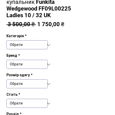
купальник Funkita
Wedgewood FF09L00225
Ladies 10 / 32 UK
Звичайна
За
 3 500,00 ₴ 
1 750,00 ₴
ціна
розпродажем
Категорія
*
Бренд
*
Розмір одягу
*
Стать
*
Розділ
*