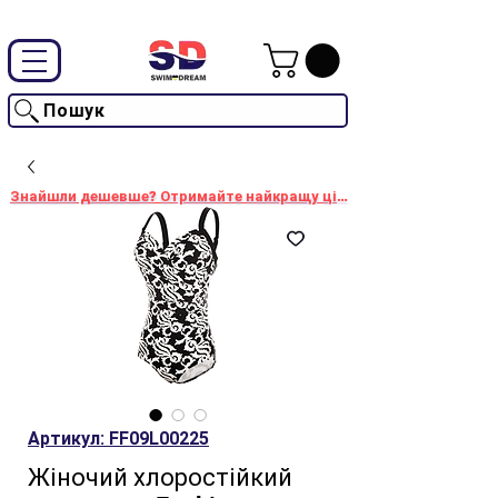
Промокод "SwimD2026"-10% на товари без знижки
Пошук
Знайшли дешевше? Отримайте найкращу ціну!
Артикул: FF09L00225
Жіночий хлоростійкий