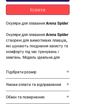
Купити
Окуляри для плавання Arena Spider
Окуляри для плавання Arena Spider
створені для вимогливих плавців,
які шукають поєднання захисту та
комфорту під час тренувань і
змагань. Модель ідеальна для
тренувань та стартів на різних
рівнях підготовки. Окуляри Arena
Підібрати розмір
SPIDER — це відмінний вибір для
тих, хто шукає якісні та надійні
Розмірна таблиця
Умови оплати та відправлення
окуляри для плавання. Оправа
окулярів із силіконовими
Ця позиція буде надіслана протягом 1-3
підкладками щільно прилягає до
Обмін та повернення:
днів
обличчя та захищає очі від води.
Обмін та повернення товару протягом