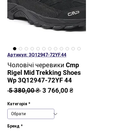
Артикул: 3Q12947-72YF.44
Чоловічі черевики Cmp
Rigel Mid Trekking Shoes
Wp 3Q12947-72YF 44
Звичайна
За
 5 380,00 ₴ 
3 766,00 ₴
ціна
розпродажем
Категорія
*
Бренд
*