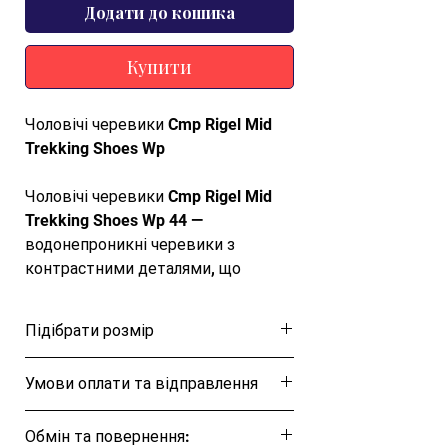
Додати до кошика
Купити
Чоловічі черевики Cmp Rigel Mid
Trekking Shoes Wp
Чоловічі черевики Cmp Rigel Mid
Trekking Shoes Wp 44 —
водонепроникні черевики з
контрастними деталями, що
створюють привабливий
спортивний стиль. Структура та
Підібрати розмір
склад підошви CMP FullOn GRIP
роблять ці черевики придатними
Розмірна таблиця
Умови оплати та відправлення
для всіх поверхонь, як мокрих, так
і сухих. Спеціальна система
Ця позиція буде надіслана протягом 1-3
підтримки кістокуляри,
Обмін та повернення:
днів