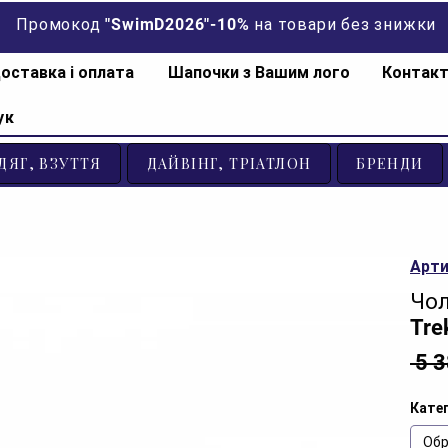
Промокод "SwimD2026"-10% на товари без знижки
оставка і оплата
Шапочки з Вашим лого
Контак
ук
ДЯГ, ВЗУТТЯ
ДАЙВІНГ, ТРІАТЛОН
БРЕНДИ
Арти
Чол
Tre
 5 
Катег
Обр