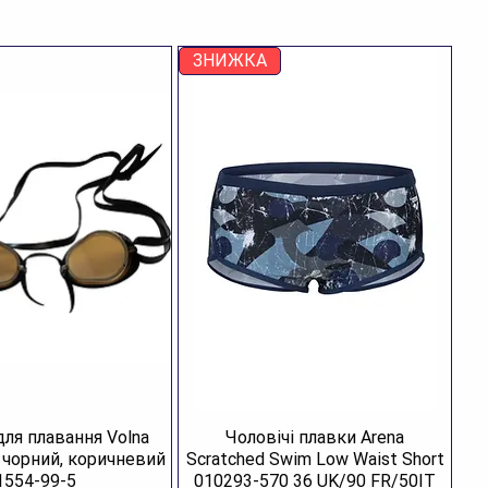
енд:
CMP
тикул:
3Q12947-62BN.45
ЗНИЖКА
тикул кольору:
3Q12947-62BN
тикул моделі:
3Q12947
зділ:
Взуття
тегорія:
Черевики
лір:
Asphalt, Syrah
лад:
Верх: 100% шкіра, Підкладка: 100% поліестер,
дошва: гума
аїна:
Китай
зновид:
трекінгове взуття
я кого:
для чоловіків
для плавання Volna
Чоловічі плавки Arena
R чорний, коричневий
Scratched Swim Low Waist Short
1554-99-5
010293-570 36 UK/90 FR/50IT