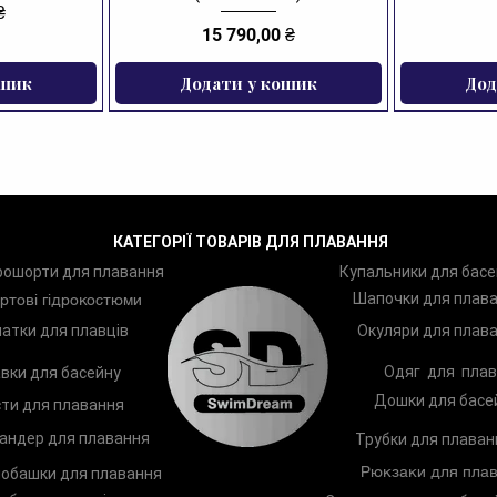
₴
Ціна
15 790,00 ₴
ошик
Додати у кошик
Дод
ЗНИЖКА
КАТЕГОРІЇ ТОВАРІВ ДЛЯ ПЛАВАННЯ
рошорти для плавання
Купальники для басе
Шапочки для плав
ртові гідрокостюми
атки для плавців
Окуляри для плав
Одяг для плав
вки для басейну
Дошки для басе
ти для плавання
андер для плавання
Трубки для плаван
Рюкзаки для плав
обашки для плавання