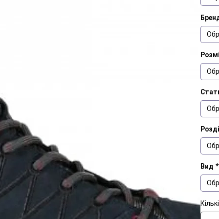
Брен
Обр
Розм
Обр
Стат
Обр
Розд
Обр
Вид
*
Обр
Кільк