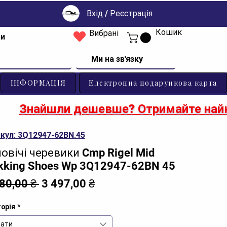
Вхід / Реєстрація
Кошик
Вибрані
ти
Ми на зв'язку
ІНФОРМАЦІЯ
Електронна подарункова карта
Знайшли дешевше? Отримайте найк
кул: 3Q12947-62BN.45
овічі черевики Cmp Rigel Mid
kking Shoes Wp 3Q12947-62BN 45
Звичайна
За
380,00 ₴ 
3 497,00 ₴
ціна
розпродажем
орія
*
ати