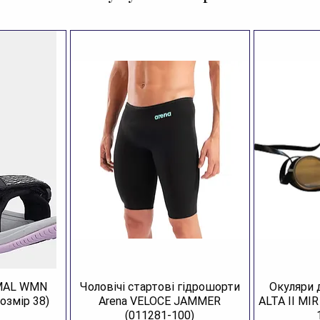
Бр
Ар
Ар
Ар
Ро
Ка
Ко
Ск
Пі
Кр
Рі
Дл
AMAL WMN
Чоловічі стартові гідрошорти
Окуляри 
озмір 38)
Arena VELOCE JAMMER
ALTA II MI
(011281-100)