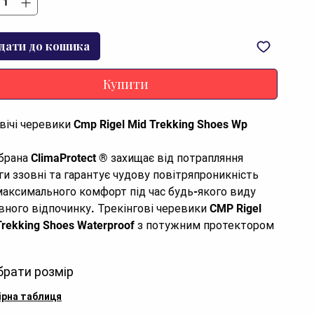
дати до кошика
Купити
вічі черевики Cmp Rigel Mid Trekking Shoes Wp
рана ClimaProtect ® захищає від потрапляння
ги ззовні та гарантує чудову повітряпроникність
максимального комфорт під час будь-якого виду
вного відпочинку. Трекінгові черевики CMP Rigel
Trekking Shoes Waterproof з потужним протектором
одонепроникним верхом забезпечують
рсальнадійну підтримку, як на мокрій, так і на сухій
брати розмір
і завдяки своїй структурі та спеціальній підошві
FullOn Grip.
ірна таблиця