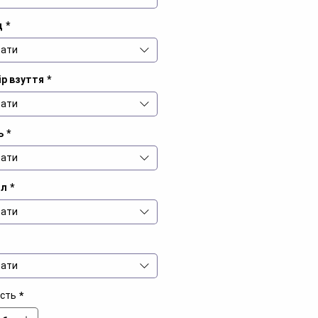
д
*
ати
ір взуття
*
ати
ь
*
ати
іл
*
ати
ати
ість
*