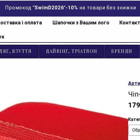
Промокод "SwimD2026"-10% на товари без знижки
оставка і оплата
Шапочки з Вашим лого
Контак
ук
ДЯГ, ВЗУТТЯ
ДАЙВІНГ, ТРІАТЛОН
БРЕНДИ
Арти
Чіп
179
Катег
Обр