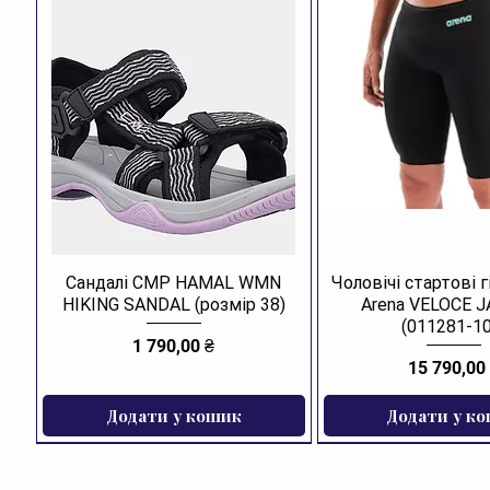
Сандалі CMP HAMAL WMN
Чоловічі стартові 
HIKING SANDAL (розмір 38)
Arena VELOCE 
(011281-10
Ціна
1 790,00 ₴
Ціна
15 790,00
Додати у кошик
Додати у к
ЗНИЖКА