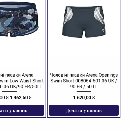
чі плавки Arena
Чоловічі плавки Arena Openings
Swim Low Waist Short
Swim Short 008064-501 36 UK /
0 36 UK/90 FR/50IT
90 FR / 50 IT
йна ціна
За розпродажем
Ціна
,00 ₴
1 462,50 ₴
1 620,00 ₴
ати у кошик
Додати у кошик