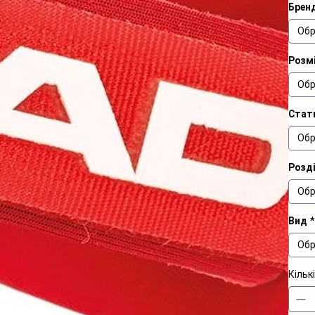
Брен
Обр
Розм
Обр
Стат
Обр
Розд
Обр
Вид
*
Обр
Кільк