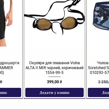
гідрошорти
Окуляри для плавання Volna
Чолові
JAMMER
ALTA II MIR чорний, коричневий
Scratched 
0)
1554-99-5
010293-57
Ціна
Звича
 ₴
399,00 ₴
2 250
ошик
Додати у кошик
Дод
ЗНИЖКА