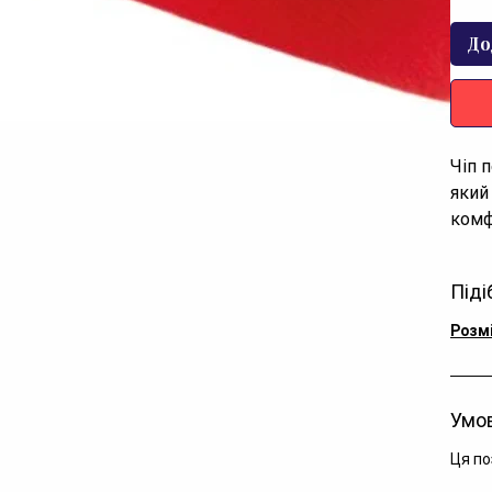
До
Чіп 
який
комф
Піді
Розм
Умов
Ця по