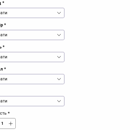
д
*
ати
ір
*
ати
ь
*
ати
іл
*
ати
ати
ість
*