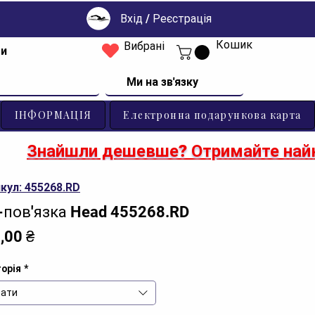
Вхід / Реєстрація
Кошик
Вибрані
ти
Ми на зв'язку
ІНФОРМАЦІЯ
Електронна подарункова карта
Знайшли дешевше? Отримайте найк
кул: 455268.RD
-пов'язка Head 455268.RD
Ціна
,00 ₴
орія
*
ати