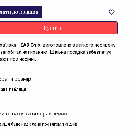
дати до кошика
Купити
пов'язка HEAD Chip  виготовлена з легкого неопрену, 
 запобігає натиранню. Щільна посадка забезпечує 
орт при носінні.
брати розмір
ірна таблиця
и оплати та відправлення
зиція буде надіслана протягом 1-3 днів