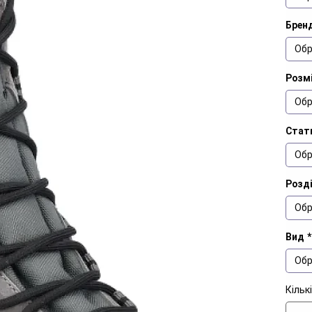
Брен
Обр
Розм
Обр
Стат
Обр
Розд
Обр
Вид
*
Обр
Кільк