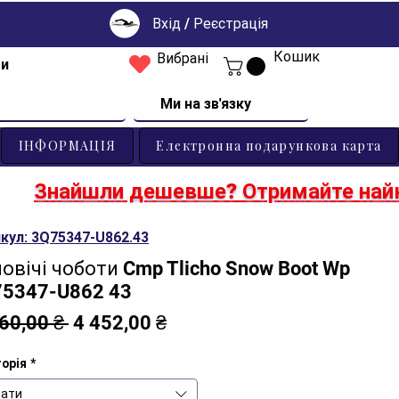
Вхід / Реєстрація
Кошик
Вибрані
ти
Ми на зв'язку
ІНФОРМАЦІЯ
Електронна подарункова карта
Знайшли дешевше? Отримайте найк
кул: 3Q75347-U862.43
овічі чоботи Cmp Tlicho Snow Boot Wp
5347-U862 43
Звичайна
За
360,00 ₴ 
4 452,00 ₴
ціна
розпродажем
орія
*
ати