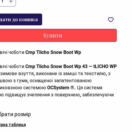
дати до кошика
Купити
вічі чоботи Cmp Tlicho Snow Boot Wp
вічі чоботи Cmp Tlicho Snow Boot Wp 43 — tLICHO WP
 зимове взуття, виконане із замші та текстилю, з
швою з гуми, оснащеної запатентованою
иковзною системою OCSystem ®. Ця система
но підвищує зчеплення з поверхнею, забезпечуючи
кість та при ходьбі по льоду. OCSystem ®
овується у підошву на етапі виробництва, стаючи її
брати розмір
д'ємною частиною.
ірна таблиця
трукція включає раму зі спеціального поліуретану,