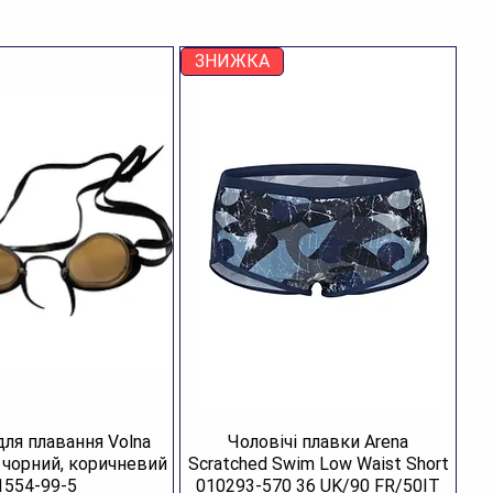
зновид:
зимові чоботи
я кого:
для чоловіків
ЗНИЖКА
для плавання Volna
Чоловічі плавки Arena
R чорний, коричневий
Scratched Swim Low Waist Short
1554-99-5
010293-570 36 UK/90 FR/50IT