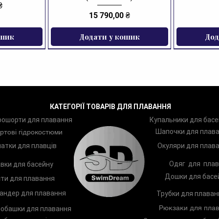
₴
Ціна
15 790,00 ₴
ошик
Додати у кошик
Дод
ЗНИЖКА
КАТЕГОРІЇ ТОВАРІВ ДЛЯ ПЛАВАННЯ
рошорти для плавання
Купальники для басе
Шапочки для плав
ртові гідрокостюми
атки для плавців
Окуляри для плав
Одяг для плав
вки для басейну
Дошки для басе
ти для плавання
андер для плавання
Трубки для плаван
Рюкзаки для плав
обашки для плавання