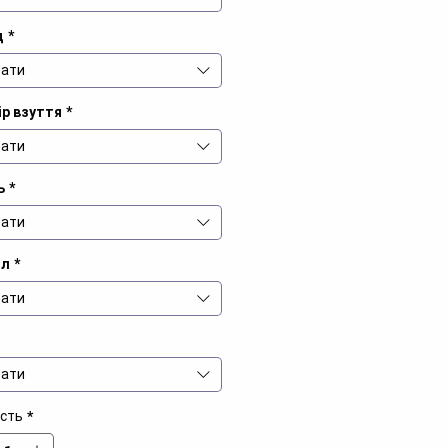
д
*
ати
ір взуття
*
ати
ь
*
ати
іл
*
ати
ати
ість
*