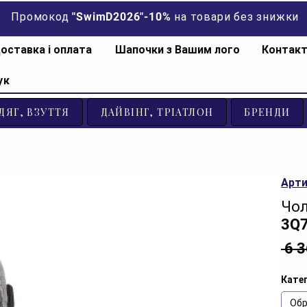
Промокод "SwimD2026"-10% на товари без знижки
оставка і оплата
Шапочки з Вашим лого
Контак
ук
ДЯГ, ВЗУТТЯ
ДАЙВІНГ, ТРІАТЛОН
БРЕНДИ
Арти
Чол
3Q7
 6 
Катег
Обр