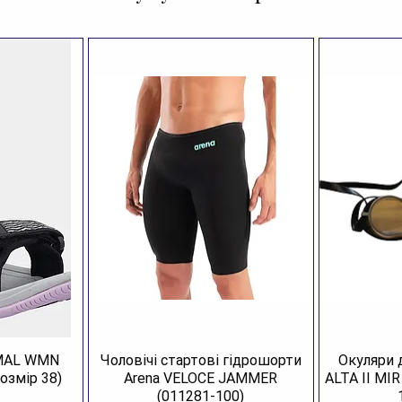
Рі
Дл
AMAL WMN
Чоловічі стартові гідрошорти
Окуляри 
озмір 38)
Arena VELOCE JAMMER
ALTA II MI
(011281-100)