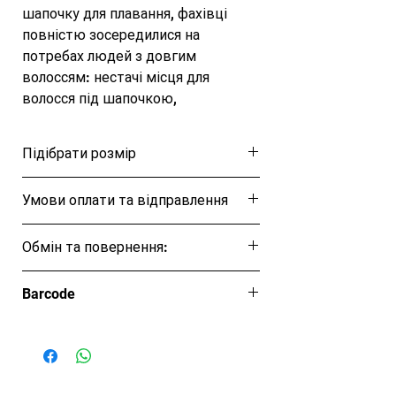
шапочку для плавання, фахівці 
повністю зосередилися на 
потребах людей з довгим 
волоссям: нестачі місця для 
волосся під шапочкою, 
дискомфорт при зніманні шапочки 
і т.д.
Підібрати розмір
Розмірна таблиця
Умови оплати та відправлення
Ця позиція буде надіслана протягом 1-3
Обмін та повернення:
днів
Обмін та повернення товару протягом
Barcode
14 днів
5059937596020