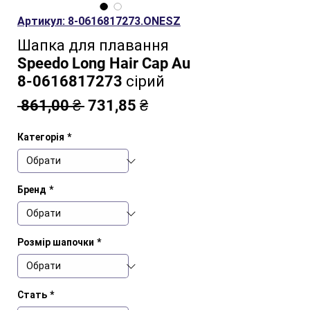
Артикул: 8-0616817273.ONESZ
Шапка для плавання
Speedo Long Hair Cap Au
8-0616817273 сірий
Звичайна
За
 861,00 ₴ 
731,85 ₴
ціна
розпродажем
Категорія
*
Бренд
*
Розмір шапочки
*
Стать
*