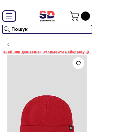
Промокод "SwimD2026"-10% на товари без знижки
Пошук
Знайшли дешевше? Отримайте найкращу ціну!