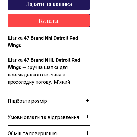
Додати до кошика
Купити
Шапка 47 Brand Nhl Detroit Red
Wings
Шапка 47 Brand NHL Detroit Red
Wings — зручна шапка для
повсякденного носіння в
прохолодну погоду. М’який
зносостійкий матеріал допомагає
зберігати тепло, а лаконічний
Підібрати розмір
дизайн легко поєднується зі
спортивним і міським одягом
Розмірна таблиця
Умови оплати та відправлення
Характеристики
Ця позиція буде надіслана протягом 1-3
Обмін та повернення:
днів