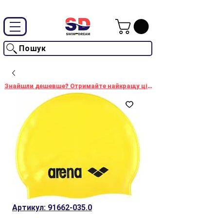
Промокод "SwimD2026"-10% на товари без знижки
Пошук
Знайшли дешевше? Отримайте найкращу ціну!
Артикул: 91662-035.0