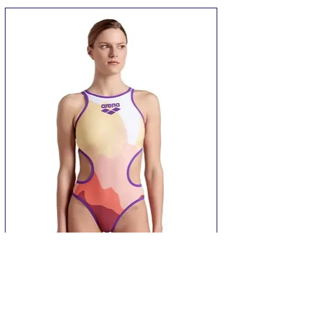
плавання
Колір:
Yellow, Black
Склад:
100% силікон
Країна:
Китай
Різновид:
силікон
Для кого:
універсальні
Купальник Arena ONE MORNING LIGHT