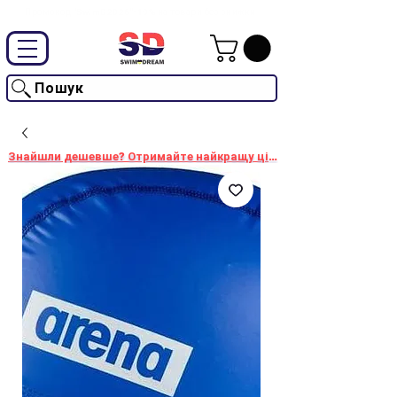
Промокод "SwimD2026"-10% на товари без знижки
Пошук
Знайшли дешевше? Отримайте найкращу ціну!