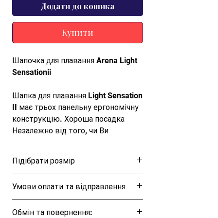
Додати до кошика
Купити
Шапочка для плавання Arena Light
Sensationii
Шапка для плавання Light Sensation
II має трьох панельну ергономічну
конструкцію. Хороша посадка
Незалежно від того, чи Ви
спортсмен, чи любитель плавання,
Ваша шапочка для плавання має
Підібрати розмір
відповідати формі Вашої голови.
Еластична конструкція забезпечує
Розмірна таблиця
Умови оплати та відправлення
щільне прилягання до форми
голови, мінімізуючи опір води та
Ця позиція буде надіслана протягом 1-3
підвищуючи зручність навіть під
Обмін та повернення:
днів