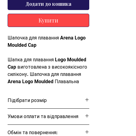
Додати до кошика
Купити
Шапочка для плавання Arena Logo
Moulded Cap
Шапка для плавання Logo Moulded
Cap виготовлена з високоякісного
силікону. Шапочка для плавання
Arena Logo Moulded Плавальна
шапочка Arena Logo Moulded — це
відмінний вибір для ентузіастів
Підібрати розмір
плавання, які цінують і
ефективність під час тренувань.
Розмірна таблиця
Умови оплати та відправлення
Хороша посадка Незалежно від
того, чи Ви спортсмен, чи любитель
Ця позиція буде надіслана протягом 1-3
плавання, Ваша шапочка для
Обмін та повернення:
днів