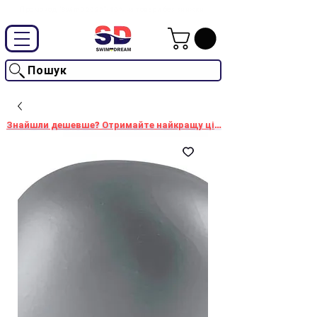
Промокод "SwimD2026"-10% на товари без знижки
Пошук
Знайшли дешевше? Отримайте найкращу ціну!