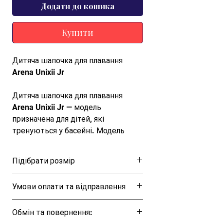
Додати до кошика
Купити
Дитяча шапочка для плавання
Arena Unixii Jr
Дитяча шапочка для плавання
Arena Unixii Jr — модель
призначена для дітей, які
тренуються у басейні. Модель
м’яка для волосся та шкіри, щільно
прилягає до голови, допомагає
Підібрати розмір
тримати волосся подалі від
обличчя і не заважає під час
Розмірна таблиця
Умови оплати та відправлення
плавання. Шапочка захищає від
хлору, швидко висихає та зберігає
Ця позиція буде надіслана протягом 1-3
зручність у воді й поза нею.
Обмін та повернення:
днів