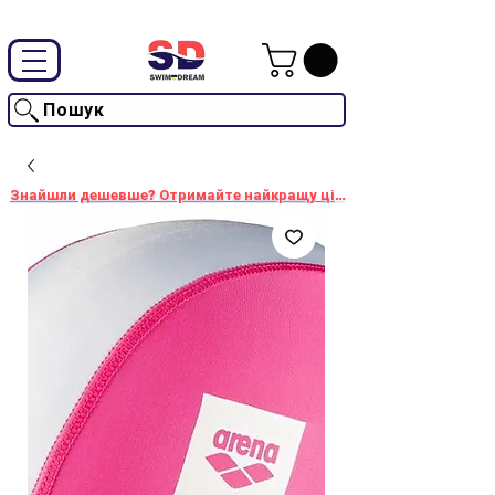
Промокод "SwimD2026"-10% на товари без знижки
Пошук
Знайшли дешевше? Отримайте найкращу ціну!