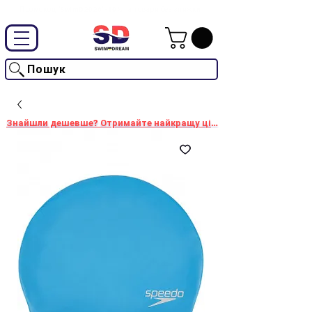
Промокод "SwimD2026"-10% на товари без знижки
Пошук
Знайшли дешевше? Отримайте найкращу ціну!