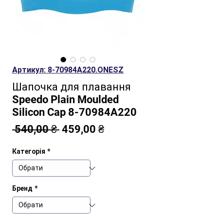
Артикул: 8-70984A220.ONESZ
Шапочка для плавання
Speedo Plain Moulded
Silicon Cap 8-70984A220
Звичайна
За
 540,00 ₴ 
459,00 ₴
ціна
розпродажем
Категорія
*
Бренд
*