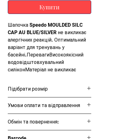
Купити
Шапочка Speedo MOULDED SILC 
CAP AU BLUE/SILVER не викликає 
алергічних реакцій. Оптимальний 
варіант для тренувань у 
басейні.ПеревагиВисокоякісний 
водовідштовхувальний 
силіконМатеріал не викликає 
алергічних реакційПрекрасно 
продумана форма забезпечить 
Підібрати розмір
ідеальне облягання та 
максимальний комфорт під час 
Розмірна таблиця
Умови оплати та відправлення
занять та тренувань.Комфортна 
посадка Інформація про 
Ця позиція буде надсилана після повної
товарМатеріал: 100% силікон
Обмін та повернення:
оплати протягом 5–7 робочих днів.
Обмін та повернення товару протягом
Barcode