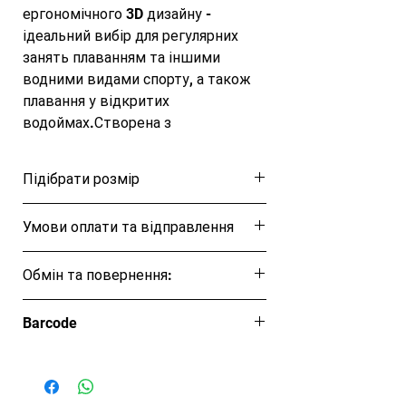
ергономічного 3D дизайну - 
ідеальний вибір для регулярних 
занять плаванням та іншими 
водними видами спорту, а також 
плавання у відкритих 
водоймах.Створена з 
високоякісного, 
відштовхувального силікону, 
Підібрати розмір
завдяки чому створює оптимально 
обтічний контур у воді і забезпечує 
Розмірна таблиця
Умови оплати та відправлення
прекрасний захист волосся від 
шкідливого впливу хлору в 
Ця позиція буде надіслана протягом 5-7
басейні.Прекрасно продумана 
Обмін та повернення:
робочих днів
форма забезпечить ідеальне 
Обмін та повернення товару протягом
облягання та максимальний 
Barcode
14 днів
комфорт під час занять та 
5051746920683
тренувань.Класичний стиль та 
велика різноманітність кольорів 
задовольнить Ваше бажання 