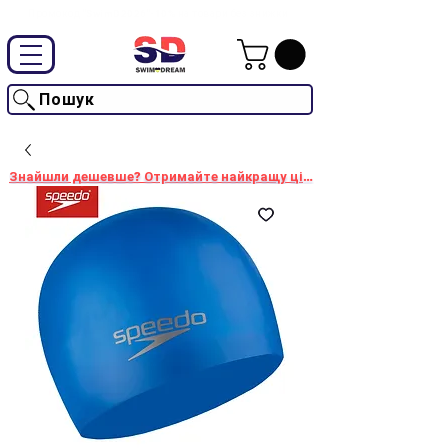
Промокод "SwimD2026"-10% на товари без знижки
Пошук
Знайшли дешевше? Отримайте найкращу ціну!