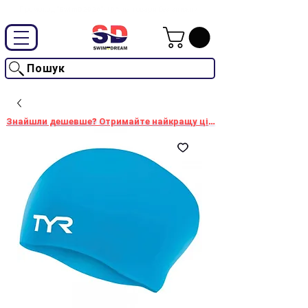
Промокод "SwimD2026"-10% на товари без знижки
Пошук
Знайшли дешевше? Отримайте найкращу ціну!