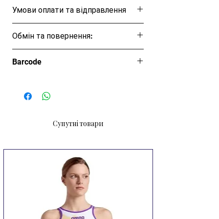
Розмірна таблиця
Умови оплати та відправлення
Ця позиція буде надіслана протягом 1-3
Обмін та повернення:
днів
Обмін та повернення товару протягом
Barcode
14 днів
36702423762
Супутні товари