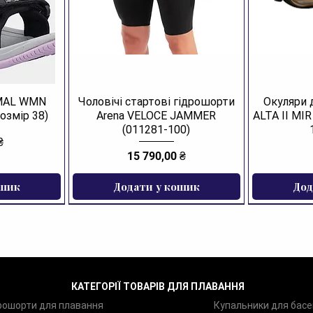
AMAL WMN
Чоловічі стартові гідрошорти
Окуляри 
озмір 38)
Arena VELOCE JAMMER
ALTA II MI
(011281-100)
₴
Ціна
15 790,00 ₴
ошик
Додати у кошик
Дод
ЗНИЖКА
КАТЕГОРІЇ ТОВАРІВ ДЛЯ ПЛАВАННЯ
рошорти для плавання
Купальники для басе