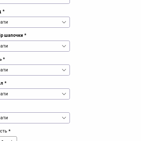
д
*
ати
ір шапочки
*
ати
ь
*
ати
іл
*
ати
ати
ість
*