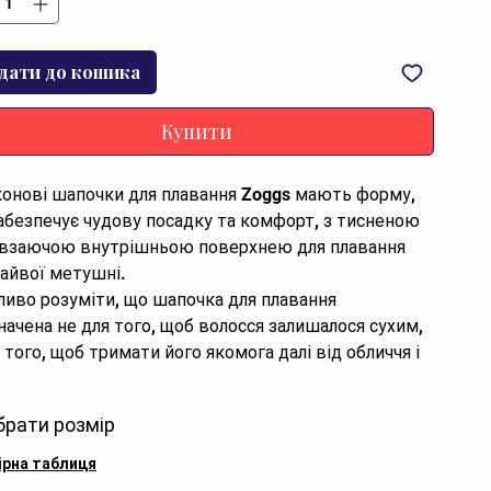
дати до кошика
Купити
конові шапочки для плавання Zoggs мають форму, 
абезпечує чудову посадку та комфорт, з тисненою 
взаючою внутрішньою поверхнею для плавання 
зайвої метушні.

начена не для того, щоб волосся залишалося сухим, 
 того, щоб тримати його якомога далі від обличчя і 
ати від хлору.

ивості: 

брати розмір
ірна таблиця