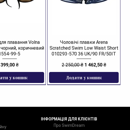
для плавання Volna
Чоловічі плавки Arena
R чорний, коричневий
Scratched Swim Low Waist Short
1554-99-5
010293-570 36 UK/90 FR/50IT
Ціна
Звичайна ціна
За розпродажем
399,00 ₴
2 250,00 ₴
1 462,50 ₴
ати у кошик
Додати у кошик
ІНФОРМАЦІЯ ДЛЯ КЛІЄНТІВ
Про SwimDream
йну