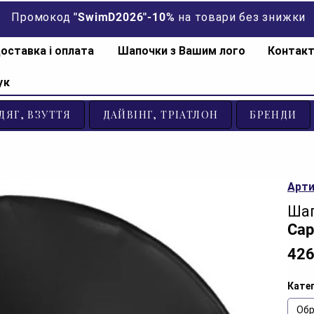
Промокод "SwimD2026"-10% на товари без знижки
оставка і оплата
Шапочки з Вашим лого
Контак
ук
ДЯГ, ВЗУТТЯ
ДАЙВІНГ, ТРІАТЛОН
БРЕНДИ
Арти
Шап
Cap
426
Катег
Обр