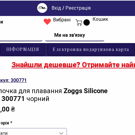
Вхід / Реєстрація
Кошик
Вибрані
ти
Ми на зв'язку
ІНФОРМАЦІЯ
Електронна подарункова карта
Знайшли дешевше? Отримайте найк
кул: 300771
очка для плавання Zoggs Silicone
 300771 чорний
Ціна
,00 ₴
орія
*
ати