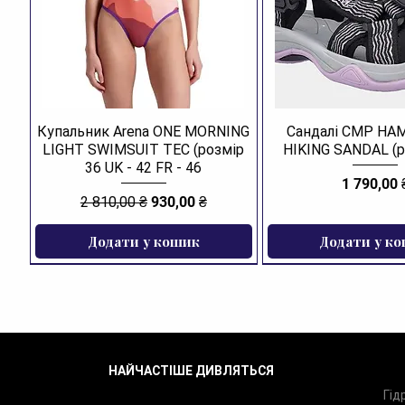
Купальник Arena ONE MORNING
Сандалі CMP H
LIGHT SWIMSUIT TEC (розмір
HIKING SANDAL (р
36 UK - 42 FR - 46
Ціна
1 790,00 
Звичайна ціна
За розпродажем
2 810,00 ₴
930,00 ₴
Додати у кошик
Додати у к
ЗНИЖКА
НАЙЧАСТІШЕ ДИВЛЯТЬСЯ
Гід