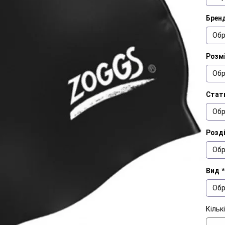
Брен
Обр
Розм
Обр
Стат
Обр
Розд
Обр
Вид
*
Обр
Кільк