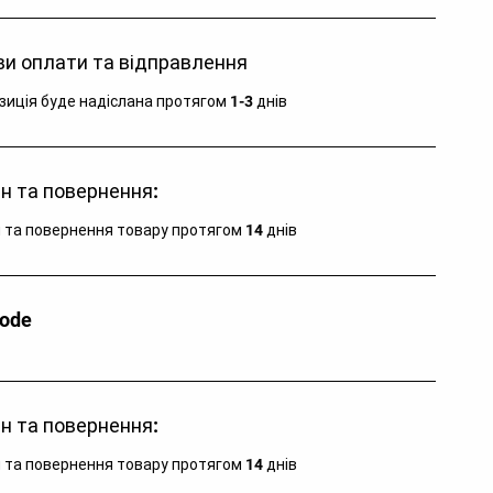
яд: : Після використання промити в прісній холодній 
и оплати та відправлення
 та висушити перед збереженням: Необхідно 
ати гострих об'єктів і тривалого впливу сонячних 
зиція буде надіслана протягом 1-3 днів
енів: Застосування спеціального тальку сприяє 
еженню силікону у відмінній якості на довгі роки
н та повернення:
 та повернення товару протягом 14 днів
code
н та повернення:
 та повернення товару протягом 14 днів