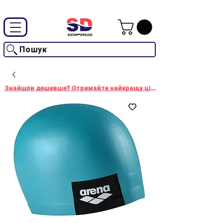
Промокод "SwimD2026"-10% на товари без знижки
Пошук
Знайшли дешевше? Отримайте найкращу ціну!