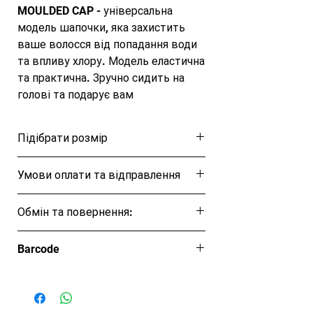
MOULDED CAP - універсальна 
модель шапочки, яка захистить 
ваше волосся від попадання води 
та впливу хлору. Модель еластична 
та практична. Зручно сидить на 
голові та подарує вам 
неперевершений комфорт під час 
плавання. Фірмовий логотип 
Підібрати розмір
доповнює лаконічний дизайн. 
Виконана із міцного силікону, який 
Розмірна таблиця
Умови оплати та відправлення
зможе продовжити термін 
використання цієї шапочки.

Ця позиція буде надіслана протягом 1-3
Матеріал: силікон

Обмін та повернення:
днів
Колір: блакитний
Обмін та повернення товару протягом
Barcode
14 днів