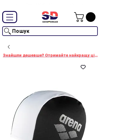
Промокод "SwimD2026"-10% на товари без знижки
Пошук
Знайшли дешевше? Отримайте найкращу ціну!