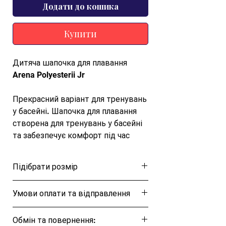
Додати до кошика
Купити
Дитяча шапочка для плавання
Arena Polyesterii Jr
Прекрасний варіант для тренувань
у басейні. Шапочка для плавання
створена для тренувань у басейні
та забезпечує комфорт під час
занять. Шапочка має 3 — панельну
конструкцію, що забезпечує і
Підібрати розмір
щільне прилягання. Легко
одягається та знімається, не
Розмірна таблиця
Умови оплати та відправлення
пошкоджуючи волосся, і підходить
як для початківців, так і для
Ця позиція буде надіслана протягом 1-3
досвідчених плавців.
Обмін та повернення:
днів