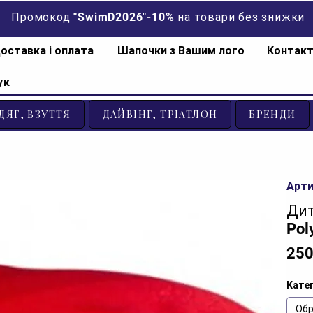
Промокод "SwimD2026"-10% на товари без знижки
оставка і оплата
Шапочки з Вашим лого
Контак
ук
ДЯГ, ВЗУТТЯ
ДАЙВІНГ, ТРІАТЛОН
БРЕНДИ
Арти
Дит
Pol
250
Катег
Обр