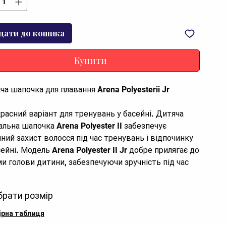
дати до кошика
Купити
ча шапочка для плавання Arena Polyesterii Jr
расний варіант для тренувань у басейні. Дитяча
альна шапочка Arena Polyester II забезпечує
йний захист волосся під час тренувань і відпочинку
ейні. Модель Arena Polyester II Jr добре прилягає до
и голови дитини, забезпечуючи зручність під час
алого плавання. Підходить як для тренувань, так і
рекреаційного плавання.
брати розмір
одель не призначена для довгого волосся, що
ірна таблиця
ляє ідеально підігнати її для більшості дітей.