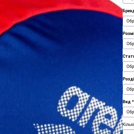
Брен
Обр
Розм
Обр
Стат
Обр
Розд
Обр
Вид
*
Обр
Кільк