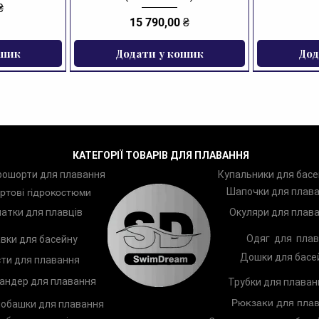
носі
₴
Ціна
15 790,00 ₴
Хара
ошик
Додати у кошик
Дод
Бр
ЗНИЖКА
Ар
Ар
Ар
Ро
КАТЕГОРІЇ ТОВАРІВ ДЛЯ ПЛАВАННЯ
Ка
рошорти для плавання
Купальники для басе
Ко
Шапочки для плав
ртові гідрокостюми
Ск
Кр
атки для плавців
Окуляри для плав
Рі
Одяг для плав
вки для басейну
Дл
Дошки для басе
ти для плавання
андер для плавання
Трубки для плаван
Рюкзаки для плав
обашки для плавання