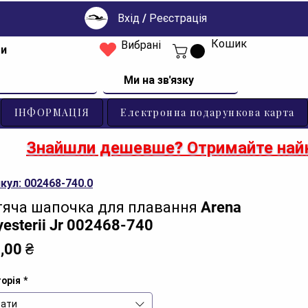
Вхід / Реєстрація
Кошик
Вибрані
ти
Ми на зв'язку
ІНФОРМАЦІЯ
Електронна подарункова карта
Знайшли дешевше? Отримайте найк
кул: 002468-740.0
яча шапочка для плавання Arena
yesterii Jr 002468-740
Ціна
,00 ₴
орія
*
ати