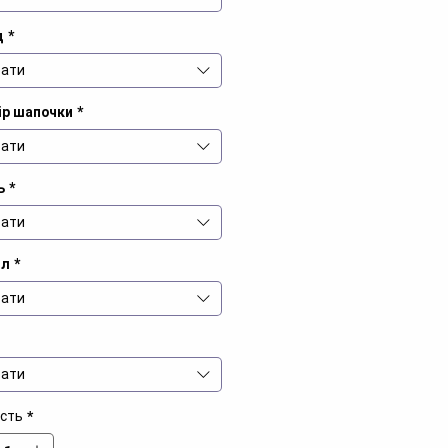
д
*
ати
ір шапочки
*
ати
ь
*
ати
іл
*
ати
ати
ість
*