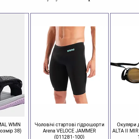
від 
голо
потр
форм
змож
і не
Елас
надя
усув
адап
знім
Aren
піді
за ф
Шапо
AMAL WMN
Чоловічі стартові гідрошорти
Окуляри 
не п
озмір 38)
Arena VELOCE JAMMER
ALTA II MI
обро
(011281-100)