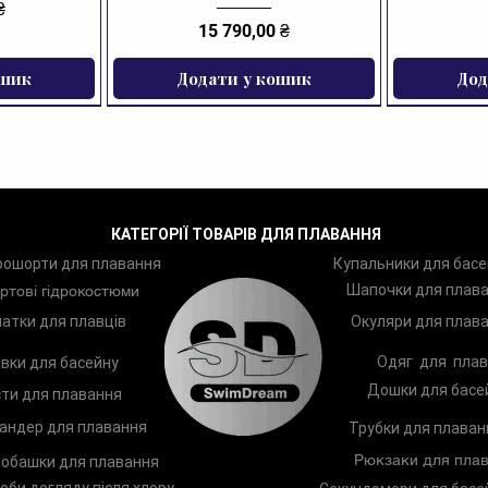
₴
Ціна
15 790,00 ₴
ошик
Додати у кошик
Дод
ЗНИЖКА
КАТЕГОРІЇ ТОВАРІВ ДЛЯ ПЛАВАННЯ
рошорти для плавання
Купальники для басе
Шапочки для плав
ртові гідрокостюми
атки для плавців
Окуляри для плав
Одяг для плав
вки для басейну
Дошки для басе
ти для плавання
андер для плавання
Трубки для плаван
Рюкзаки для плав
обашки для плавання
оби догляду після хлору