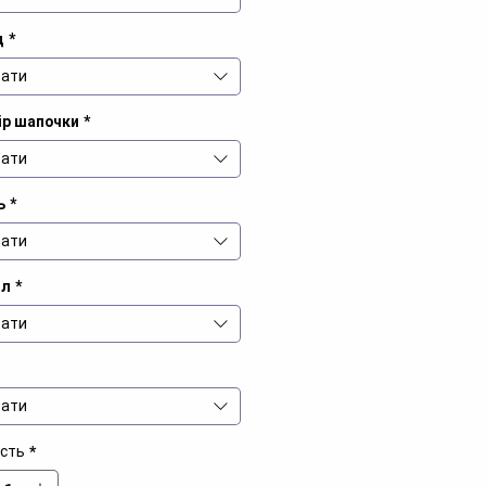
д
*
ати
ір шапочки
*
ати
ь
*
ати
іл
*
ати
ати
ість
*