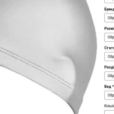
Брен
Обр
Розм
Обр
Стат
Обр
Розд
Обр
Вид
*
Обр
Кільк