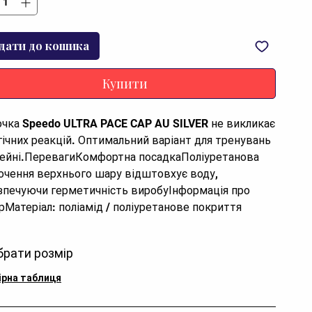
дати до кошика
Купити
чка Speedo ULTRA PACE CAP AU SILVER не викликає 
гічних реакцій. Оптимальний варіант для тренувань 
сейні.ПеревагиКомфортна посадкаПоліуретанова 
очення верхнього шару відштовхує воду, 
зпечуючи герметичність виробуІнформація про 
рМатеріал: поліамід / поліуретанове покриття
брати розмір
ірна таблиця