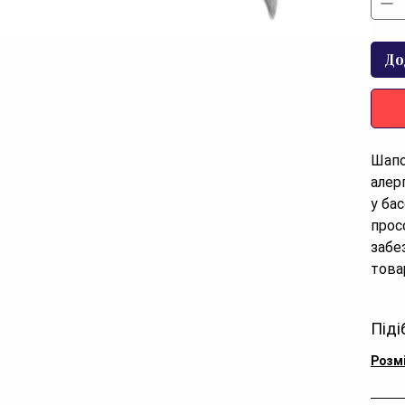
До
Шапо
алер
у ба
прос
забе
това
Піді
Розм