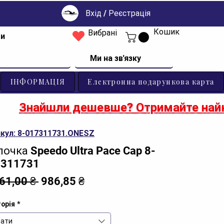
Вхід / Реєстрація
Кошик
Вибрані
ти
Ми на зв'язку
ІНФОРМАЦІЯ
Електронна подарункова карта
Знайшли дешевше? Отримайте найк
кул: 8-017311731.ONESZ
очка Speedo Ultra Pace Cap 8-
7311731
Звичайна
За
161,00 ₴ 
986,85 ₴
ціна
розпродажем
орія
*
ати