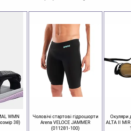
AMAL WMN
Чоловічі стартові гідрошорти
Окуляри 
озмір 38)
Arena VELOCE JAMMER
ALTA II MI
(011281-100)