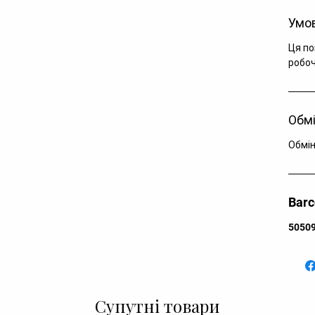
Умов
Ця по
робоч
Обмі
Обмін
Bar
5050
Супутні товари