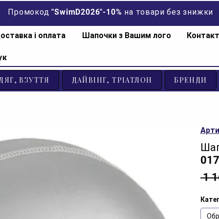
Промокод "SwimD2026"-10% на товари без знижки
оставка і оплата
Шапочки з Вашим лого
Контак
ук
ДЯГ, ВЗУТТЯ
ДАЙВІНГ, ТРІАТЛОН
БРЕНДИ
Арти
Шап
01
 1 
Катег
Обр