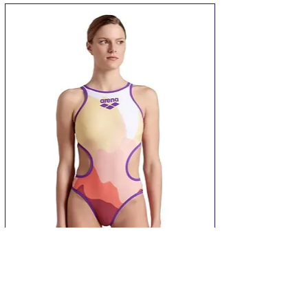
пари. Сірий колір Оптимальний
варіант для спорту і повсякденного
носіння. Фасон короткий.
Еластична резинка у верхній
частині виробу допоможе надійно
зафіксувати носок на нозі і
запобіжить його сповзанню
Характеристики
Бренд:
Arena
Артикул:
54523-055.M
Артикул кольору:
54523-055
Артикул моделі:
54523
Розділ:
Одяг
Категорія:
Шкарпетки
Колір:
Light Grey Melange
Склад:
75% бавовна, 23%
Купальник Arena ONE MORNING LIGHT
поліамід, 2% еластан