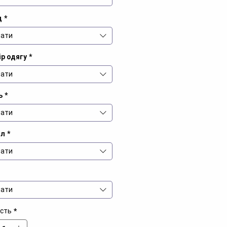
д
*
ати
р одягу
*
ати
ь
*
ати
іл
*
ати
ати
ість
*