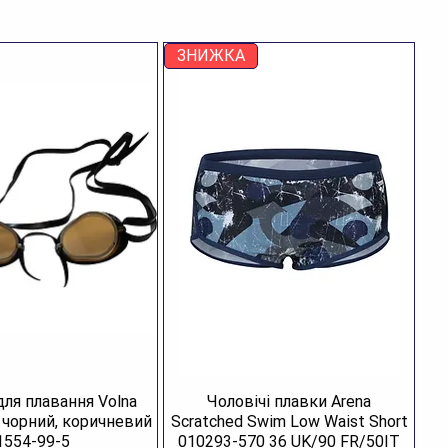
аїна:
Китай
зновид:
боксери
я кого:
для чоловіків
ЗНИЖКА
для плавання Volna
Чоловічі плавки Arena
R чорний, коричневий
Scratched Swim Low Waist Short
1554-99-5
010293-570 36 UK/90 FR/50IT