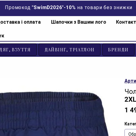
Промокод "SwimD2026"-10% на товари без знижки
оставка і оплата
Шапочки з Вашим лого
Контак
ук
ДЯГ, ВЗУТТЯ
ДАЙВІНГ, ТРІАТЛОН
БРЕНДИ
Арти
Чол
2X
1 4
Катег
Обр