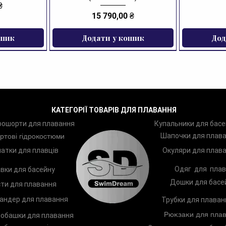
₴
Ціна
15 790,00 ₴
ошик
Додати у кошик
Дод
ЗНИЖКА
КАТЕГОРІЇ ТОВАРІВ ДЛЯ ПЛАВАННЯ
рошорти для плавання
Купальники для басе
Шапочки для плав
ртові гідрокостюми
атки для плавців
Окуляри для плав
Одяг для плав
вки для басейну
Дошки для басе
ти для плавання
андер для плавання
Трубки для плаван
Рюкзаки для плав
обашки для плавання