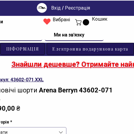
Вхід / Реєстрація
Кошик
Вибрані
ти
Ми на зв'язку
ІНФОРМАЦІЯ
Електронна подарункова карта
Знайшли дешевше? Отримайте найк
кул: 43602-071.XXL
овічі шорти Arena Berryn 43602-071
L
Ціна
90,00 ₴
орія
*
ати