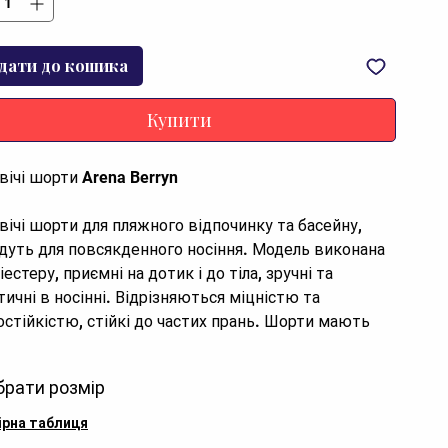
дати до кошика
Купити
вічі шорти Arena Berryn
вічі шорти для пляжного відпочинку та басейну,
йдуть для повсякденного носіння. Модель виконана
іестеру, приємні на дотик і до тіла, зручні та
тичні в носінні. Відрізняються міцністю та
остійкістю, стійкі до частих прань. Шорти мають
дню довжину, пояс із внутрішнім шнурком для
лювання посадки, бічні кишені. Під час носіння не
брати розмір
икають алергічної реакції, не стискають руху.
ірна таблиця
е вентилюються, швидко сохнуть, своєчасно