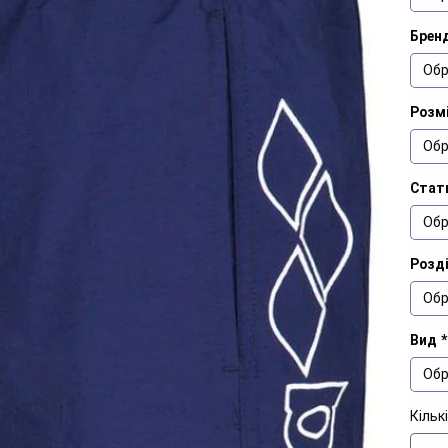
Брен
Обр
Розмі
Обр
Стат
Обр
Розд
Обр
Вид
*
Обр
Кільк