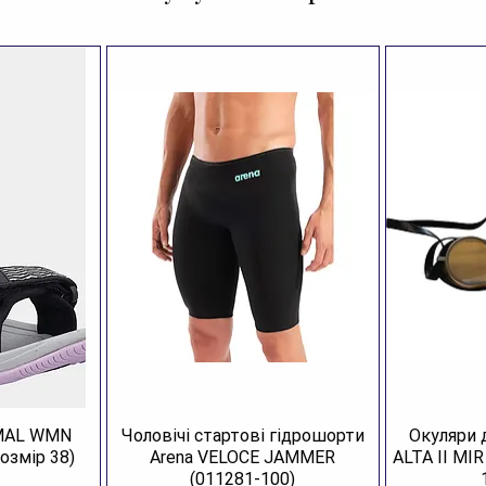
Кр
Рі
Дл
AMAL WMN
Чоловічі стартові гідрошорти
Окуляри 
озмір 38)
Arena VELOCE JAMMER
ALTA II MI
(011281-100)