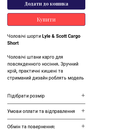
Додати до кошика
Купити
Чоловічі шорти Lyle & Scott Cargo
Short
Чоловічі штани карго для
повсякденного носіння. Зручний
крій, практичні кишені та
стриманий дизайн роблять модель
універсальною для міського
гардероба, прогулянок і casual-
Підібрати розмір
образів.
Розмірна таблиця
Умови оплати та відправлення
Представляємо Cargo Shorts —
видатний елемент із колекції
Ця позиція буде надіслана протягом 1-3
Legacy, що поєднує комфорт,
Обмін та повернення:
днів