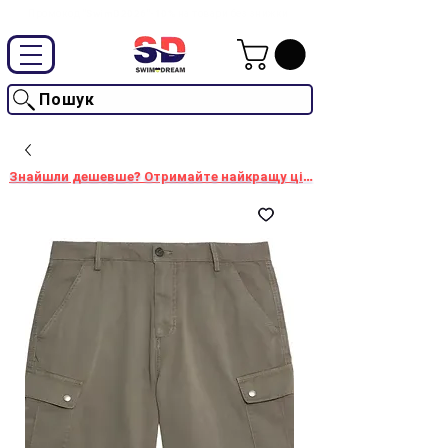
Промокод "SwimD2026"-10% на товари без знижки
Пошук
Знайшли дешевше? Отримайте найкращу ціну!